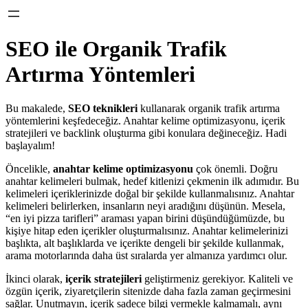
SEO ile Organik Trafik
Artırma Yöntemleri
Bu makalede,
SEO teknikleri
kullanarak organik trafik artırma
yöntemlerini keşfedeceğiz. Anahtar kelime optimizasyonu, içerik
stratejileri ve backlink oluşturma gibi konulara değineceğiz. Hadi
başlayalım!
Öncelikle,
anahtar kelime optimizasyonu
çok önemli. Doğru
anahtar kelimeleri bulmak, hedef kitlenizi çekmenin ilk adımıdır. Bu
kelimeleri içeriklerinizde doğal bir şekilde kullanmalısınız. Anahtar
kelimeleri belirlerken, insanların neyi aradığını düşünün. Mesela,
“en iyi pizza tarifleri” araması yapan birini düşündüğümüzde, bu
kişiye hitap eden içerikler oluşturmalısınız. Anahtar kelimelerinizi
başlıkta, alt başlıklarda ve içerikte dengeli bir şekilde kullanmak,
arama motorlarında daha üst sıralarda yer almanıza yardımcı olur.
İkinci olarak,
içerik stratejileri
geliştirmeniz gerekiyor. Kaliteli ve
özgün içerik, ziyaretçilerin sitenizde daha fazla zaman geçirmesini
sağlar. Unutmayın, içerik sadece bilgi vermekle kalmamalı, aynı