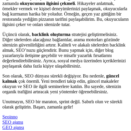
zamanda
okuyucunun ilgisini çekmeli
. Hikayeler anlatmak,
örnekler vermek ve kişisel deneyimlerinizi paylaşmak, okuyucularla
bağ kurmanın harika bir yoludur. Örneğin, geçen yaz gittiğim bir
restoranda yediğim pizzanın tarifini paylaşabilirim. Bu, okuyucuların
ilgisini çeker ve onları sitenizde tutar.
Üçüncü olarak,
backlink oluşturma
stratejisi geliştirmelisiniz.
Diğer sitelerden alacağınız bağlantılar, arama motorları gözünde
sitenizin güvenilirliğini artırır. Kaliteli ve alakalı sitelerden backlink
almak, SEO’nuzu güçlendirir. Bunu yapmak için, diğer blog
yazarlarıyla iletişime geçebilir ve misafir yazarlık fırsatlarını
değerlendirebilirsiniz. Ayrıca, sosyal medya üzerinden içeriklerinizi
paylaşarak daha fazla kişiye ulaşabilirsiniz.
Son olarak, SEO dünyası sürekli değişiyor. Bu nedenle,
güncel
kalmak
çok önemli. Yeni trendleri takip edin, güncel makaleler
okuyun ve SEO ile ilgili seminerlere katılın. Bu sayede, sitenizin
organik trafiğini artıracak yeni yöntemler öğrenebilirsiniz.
Unutmayın, SEO bir maraton, sprint değil. Sabırlı olun ve sürekli
olarak geliştirin. Başarı, zamanla gelir!
Seoinno
SEO ajansı
GEO ajansı