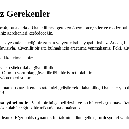
iz Gerekenler
Ancak, bu alanda dikkat edilmesi gereken önemli gerçekler ve riskler bul
eniz gerekenleri keşfedeceğiz.
t sayesinde, istediğiniz zaman ve yerde bahis yapabilirsiniz. Ancak, bu k
yısıyla, güvenilir bir site bulmak için araştırma yapmalısınız. Peki, güven
 dikkat etmelisiniz:
anslı siteler daha güvenilirdir.
Olumlu yorumlar, güvenilirliğin bir işareti olabilir.
 yöntemleri sunar.
lmamalısınız. Kendi stratejinizi geliştirerek, daha bilinçli bahisler yapa
ür!
nsal yönetimdir
. Belirli bir bütçe belirleyin ve bu bütçeyi aşmamaya öze
öze alabileceğiniz bir miktarla oynamalısınız.
ınız. Eğer bahis oynamak bir takıntı haline gelirse, profesyonel yardım