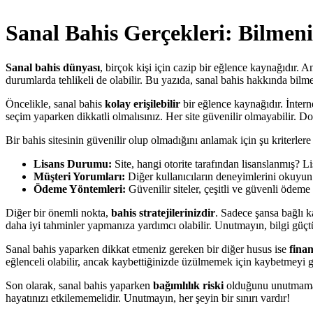
Sanal Bahis Gerçekleri: Bilmen
Sanal bahis dünyası
, birçok kişi için cazip bir eğlence kaynağıdır. 
durumlarda tehlikeli de olabilir. Bu yazıda, sanal bahis hakkında bilm
Öncelikle, sanal bahis
kolay erişilebilir
bir eğlence kaynağıdır. İnterne
seçim yaparken dikkatli olmalısınız. Her site güvenilir olmayabilir. Dola
Bir bahis sitesinin güvenilir olup olmadığını anlamak için şu kriterlere
Lisans Durumu:
Site, hangi otorite tarafından lisanslanmış? Lis
Müşteri Yorumları:
Diğer kullanıcıların deneyimlerini okuyun. 
Ödeme Yöntemleri:
Güvenilir siteler, çeşitli ve güvenli ödeme
Diğer bir önemli nokta,
bahis stratejilerinizdir
. Sadece şansa bağlı ka
daha iyi tahminler yapmanıza yardımcı olabilir. Unutmayın, bilgi güçt
Sanal bahis yaparken dikkat etmeniz gereken bir diğer husus ise
fina
eğlenceli olabilir, ancak kaybettiğinizde üzülmemek için kaybetmeyi g
Son olarak, sanal bahis yaparken
bağımlılık riski
olduğunu unutmamalıs
hayatınızı etkilememelidir. Unutmayın, her şeyin bir sınırı vardır!