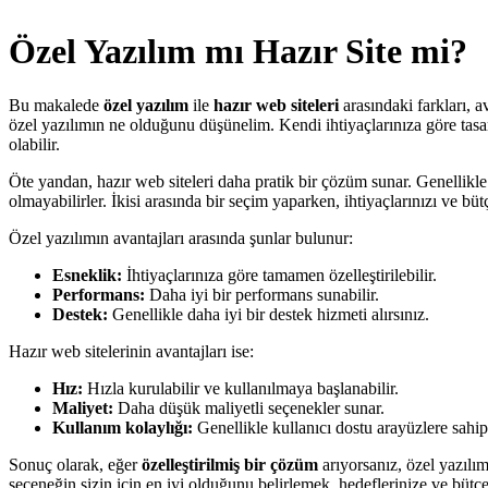
Özel Yazılım mı Hazır Site mi?
Bu makalede
özel yazılım
ile
hazır web siteleri
arasındaki farkları, 
özel yazılımın ne olduğunu düşünelim. Kendi ihtiyaçlarınıza göre tasarl
olabilir.
Öte yandan, hazır web siteleri daha pratik bir çözüm sunar. Genellikle 
olmayabilirler. İkisi arasında bir seçim yaparken, ihtiyaçlarınızı ve b
Özel yazılımın avantajları arasında şunlar bulunur:
Esneklik:
İhtiyaçlarınıza göre tamamen özelleştirilebilir.
Performans:
Daha iyi bir performans sunabilir.
Destek:
Genellikle daha iyi bir destek hizmeti alırsınız.
Hazır web sitelerinin avantajları ise:
Hız:
Hızla kurulabilir ve kullanılmaya başlanabilir.
Maliyet:
Daha düşük maliyetli seçenekler sunar.
Kullanım kolaylığı:
Genellikle kullanıcı dostu arayüzlere sahipt
Sonuç olarak, eğer
özelleştirilmiş bir çözüm
arıyorsanız, özel yazılım 
seçeneğin sizin için en iyi olduğunu belirlemek, hedeflerinize ve bütçe