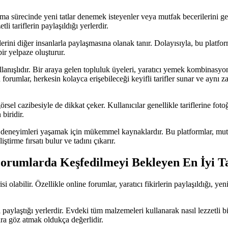
ma sürecinde yeni tatlar denemek isteyenler veya mutfak becerilerini ge
tli tariflerin paylaşıldığı yerlerdir.
riflerini diğer insanlarla paylaşmasına olanak tanır. Dolayısıyla, bu pla
bir yelpaze oluşturur.
anışlıdır. Bir araya gelen topluluk üyeleri, yaratıcı yemek kombinasyonlar
u forumlar, herkesin kolayca erişebileceği keyifli tarifler sunar ve aynı 
görsel cazibesiyle de dikkat çeker. Kullanıcılar genellikle tariflerine fo
biridir.
deneyimleri yaşamak için mükemmel kaynaklardır. Bu platformlar, mutfak t
ştirme fırsatı bulur ve tadını çıkarır.
orumlarda Keşfedilmeyi Bekleyen En İyi Ta
labilir. Özellikle online forumlar, yaratıcı fikirlerin paylaşıldığı, yeni 
 paylaştığı yerlerdir. Evdeki tüm malzemeleri kullanarak nasıl lezzetli 
ara göz atmak oldukça değerlidir.