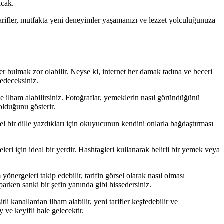
acak.
 tarifler, mutfakta yeni deneyimler yaşamanızı ve lezzet yolculuğunuza
er bulmak zor olabilir. Neyse ki, internet her damak tadına ve beceri
fedeceksiniz.
ir ve ilham alabilirsiniz. Fotoğraflar, yemeklerin nasıl göründüğünü
olduğunu gösterir.
isel bir dille yazdıkları için okuyucunun kendini onlarla bağdaştırması
eleri için ideal bir yerdir. Hashtagleri kullanarak belirli bir yemek veya
nergeleri takip edebilir, tarifin görsel olarak nasıl olması
yaparken sanki bir şefin yanında gibi hissedersiniz.
i kanallardan ilham alabilir, yeni tarifler keşfedebilir ve
 ve keyifli hale gelecektir.