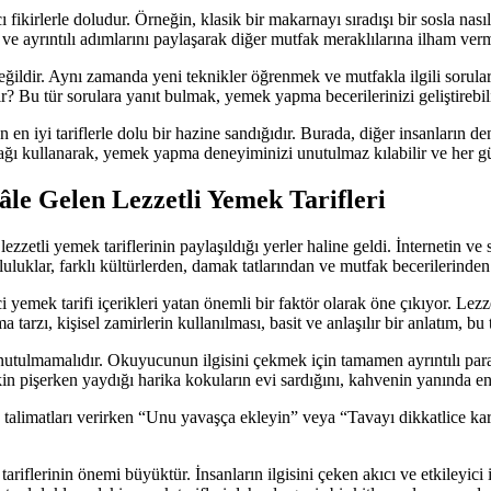
 fikirlerle doludur. Örneğin, klasik bir makarnayı sıradışı bir sosla nası
nı ve ayrıntılı adımlarını paylaşarak diğer mutfak meraklılarına ilham ver
değildir. Aynı zamanda yeni teknikler öğrenmek ve mutfakla ilgili soruların
r? Bu tür sorulara yanıt bulmak, yemek yapma becerilerinizi geliştirebilir 
 iyi tariflerle dolu bir hazine sandığıdır. Burada, diğer insanların dene
nağı kullanarak, yemek yapma deneyiminizi unutulmaz kılabilir ve her gün
le Gelen Lezzetli Yemek Tarifleri
lezzetli yemek tariflerinin paylaşıldığı yerler haline geldi. İnternetin 
luluklar, farklı kültürlerden, damak tatlarından ve mutfak becerilerinden 
i yemek tarifi içerikleri yatan önemli bir faktör olarak öne çıkıyor. Lezze
arzı, kişisel zamirlerin kullanılması, basit ve anlaşılır bir anlatım, bu t
nutulmamalıdır. Okuyucunun ilgisini çekmek için tamamen ayrıntılı paragraf
pişerken yaydığı harika kokuların evi sardığını, kahvenin yanında en iy
 talimatları verirken “Unu yavaşça ekleyin” veya “Tavayı dikkatlice karışt
riflerinin önemi büyüktür. İnsanların ilgisini çeken akıcı ve etkileyici 