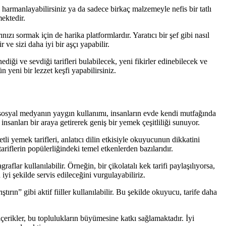
l harmanlayabilirsiniz ya da sadece birkaç malzemeyle nefis bir tatlı
mektedir.
ızı sormak için de harika platformlardır. Yaratıcı bir şef gibi nasıl
ve sizi daha iyi bir aşçı yapabilir.
diği ve sevdiği tarifleri bulabilecek, yeni fikirler edinebilecek ve
 yeni bir lezzet keşfi yapabilirsiniz.
ve sosyal medyanın yaygın kullanımı, insanların evde kendi mutfağında
insanları bir araya getirerek geniş bir yemek çeşitliliği sunuyor.
tli yemek tarifleri, anlatıcı dilin etkisiyle okuyucunun dikkatini
ariflerin popülerliğindeki temel etkenlerden bazılarıdır.
lar kullanılabilir. Örneğin, bir çikolatalı kek tarifi paylaşılıyorsa,
i şekilde servis edileceğini vurgulayabiliriz.
ırın” gibi aktif fiiller kullanılabilir. Bu şekilde okuyucu, tarife daha
içerikler, bu toplulukların büyümesine katkı sağlamaktadır. İyi