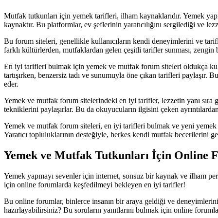
Mutfak tutkunları için yemek tarifleri, ilham kaynaklarıdır. Yemek yap
kaynaktır. Bu platformlar, ev şeflerinin yaratıcılığını sergilediği ve lezze
Bu forum siteleri, genellikle kullanıcıların kendi deneyimlerini ve ta
farklı kültürlerden, mutfaklardan gelen çeşitli tarifler sunması, zengin 
En iyi tarifleri bulmak için yemek ve mutfak forum siteleri oldukça kull
tartışırken, benzersiz tadı ve sunumuyla öne çıkan tarifleri paylaşır. B
eder.
Yemek ve mutfak forum sitelerindeki en iyi tarifler, lezzetin yanı sıra 
tekniklerini paylaşırlar. Bu da okuyucuların ilgisini çeken ayrıntılardan 
Yemek ve mutfak forum siteleri, en iyi tarifleri bulmak ve yeni yemek 
Yaratıcı topluluklarının desteğiyle, herkes kendi mutfak becerilerini geli
Yemek ve Mutfak Tutkunları İçin Online F
Yemek yapmayı sevenler için internet, sonsuz bir kaynak ve ilham perisi o
için online forumlarda keşfedilmeyi bekleyen en iyi tarifler!
Bu online forumlar, binlerce insanın bir araya geldiği ve deneyimlerini
hazırlayabilirsiniz? Bu soruların yanıtlarını bulmak için online foruml