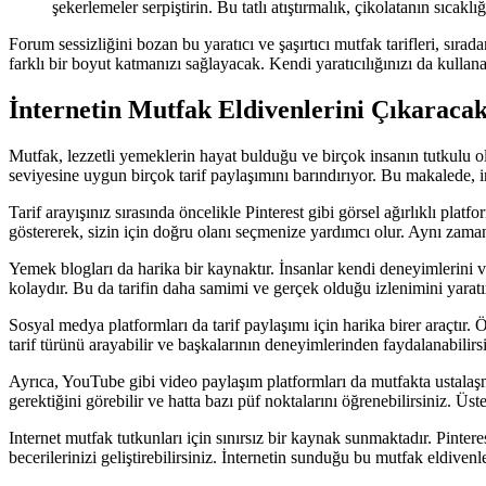
şekerlemeler serpiştirin. Bu tatlı atıştırmalık, çikolatanın sıca
Forum sessizliğini bozan bu yaratıcı ve şaşırtıcı mutfak tarifleri, sı
farklı bir boyut katmanızı sağlayacak. Kendi yaratıcılığınızı da kullanara
İnternetin Mutfak Eldivenlerini Çıkaracak
Mutfak, lezzetli yemeklerin hayat bulduğu ve birçok insanın tutkulu old
seviyesine uygun birçok tarif paylaşımını barındırıyor. Bu makalede, in
Tarif arayışınız sırasında öncelikle Pinterest gibi görsel ağırlıklı plat
göstererek, sizin için doğru olanı seçmenize yardımcı olur. Aynı zaman
Yemek blogları da harika bir kaynaktır. İnsanlar kendi deneyimlerini ve 
kolaydır. Bu da tarifin daha samimi ve gerçek olduğu izlenimini yaratı
Sosyal medya platformları da tarif paylaşımı için harika birer araçtır. Ö
tarif türünü arayabilir ve başkalarının deneyimlerinden faydalanabilirsi
Ayrıca, YouTube gibi video paylaşım platformları da mutfakta ustalaşma
gerektiğini görebilir ve hatta bazı püf noktalarını öğrenebilirsiniz. Üste
Internet mutfak tutkunları için sınırsız bir kaynak sunmaktadır. Pintere
becerilerinizi geliştirebilirsiniz. İnternetin sunduğu bu mutfak eldivenl