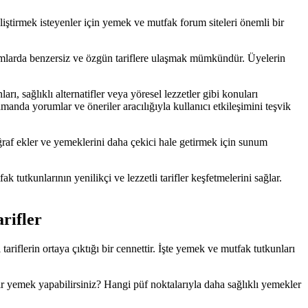
liştirmek isteyenler için yemek ve mutfak forum siteleri önemli bir
tformlarda benzersiz ve özgün tariflere ulaşmak mümkündür. Üyelerin
ı, sağlıklı alternatifler veya yöresel lezzetler gibi konuları
zamanda yorumlar ve öneriler aracılığıyla kullanıcı etkileşimini teşvik
toğraf ekler ve yemeklerini daha çekici hale getirmek için sunum
utkunlarının yenilikçi ve lezzetli tarifler keşfetmelerini sağlar.
rifler
tariflerin ortaya çıktığı bir cennettir. İşte yemek ve mutfak tutkunları
bir yemek yapabilirsiniz? Hangi püf noktalarıyla daha sağlıklı yemekler