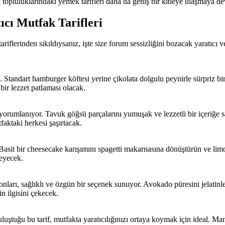
k topluluklarındaki yemek tarifleri daha da geniş bir kitleye ulaşmaya d
ıcı Mutfak Tarifleri
flerinden sıkıldıysanız, işte size forum sessizliğini bozacak yaratıcı ve 
niz. Standart hamburger köftesi yerine çikolata dolgulu peynirle sürpriz b
ir lezzet patlaması olacak.
yorumlanıyor. Tavuk göğsü parçalarını yumuşak ve lezzetli bir içeriğe sa
ktaki herkesi şaşırtacak.
z. Basit bir cheesecake karışımını spagetti makarnasına dönüştürün ve li
leyecek.
onları, sağlıklı ve özgün bir seçenek sunuyor. Avokado püresini jelatinle
zin ilgisini çekecek.
uştuğu bu tarif, mutfakta yaratıcılığınızı ortaya koymak için ideal. Man