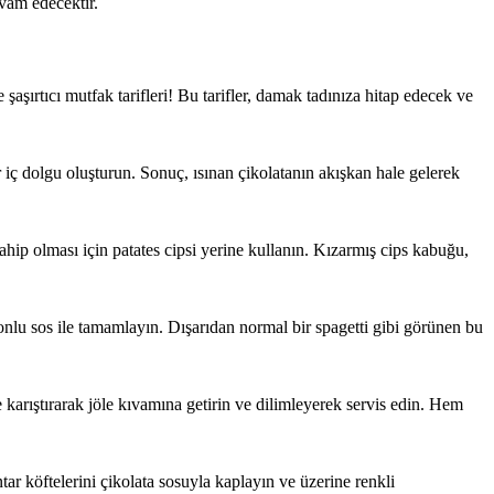
evam edecektir.
şaşırtıcı mutfak tarifleri! Bu tarifler, damak tadınıza hitap edecek ve
ir iç dolgu oluşturun. Sonuç, ısınan çikolatanın akışkan hale gelerek
hip olması için patates cipsi yerine kullanın. Kızarmış cips kabuğu,
monlu sos ile tamamlayın. Dışarıdan normal bir spagetti gibi görünen bu
 karıştırarak jöle kıvamına getirin ve dilimleyerek servis edin. Hem
tar köftelerini çikolata sosuyla kaplayın ve üzerine renkli