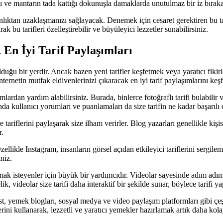
klığı ve mantarın tada kattığı dokunuşla damaklarda unutulmaz bir iz bırak
radanlıktan uzaklaşmanızı sağlayacak. Denemek için cesaret gerektiren bu
k bu tarifleri özelleştirebilir ve büyüleyici lezzetler sunabilirsiniz.
 En İyi Tarif Paylaşımları
uğu bir yerdir. Ancak bazen yeni tarifler keşfetmek veya yaratıcı fikirl
ternetin mutfak eldivenlerinizi çıkaracak en iyi tarif paylaşımlarını keş
formlardan yardım alabilirsiniz. Burada, binlerce fotoğraflı tarifi bulabil
da kullanıcı yorumları ve puanlamaları da size tarifin ne kadar başarılı 
tariflerini paylaşarak size ilham verirler. Blog yazarları genellikle kiş
r.
zellikle Instagram, insanların görsel açıdan etkileyici tariflerini sergilem
niz.
k isteyenler için büyük bir yardımcıdır. Videolar sayesinde adım adım yö
lik, videolar size tarifi daha interaktif bir şekilde sunar, böylece tarifi 
st, yemek blogları, sosyal medya ve video paylaşım platformları gibi çeşitl
erini kullanarak, lezzetli ve yaratıcı yemekler hazırlamak artık daha kolay