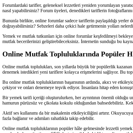
Forumlardaki tarifler, geleneksel lezzetleri yeniden yorumlayan yaratıcı
nasıl yapabilirsiniz? Forum üyeleri, denedikleri tariflerin fotoğrafları
Bununla birlikte, online forumlar sadece tariflerin paylaşıldığı yerler 
doğrayabilirsiniz? Sebzeleri daha çekici hale getirmenin yolları nelerdi
Yemek ve mutfak tutkunları için online forumlar keşfedilmeyi bekleyen en
mutfak becerilerinizi geliştirebileceksiniz. İnternetin sunduğu bu kay
Online Mutfak Topluluklarında Popüler Hâ
Online mutfak toplulukları, son yıllarda büyük bir popülerlik kazanan 
denemek istedikleri yeni tariflere kolayca erişmelerini sağlıyor. Bu top
Bu online mutfak topluluklarının başarısının ardında, akıcı ve etkileyic
çekiyor ve onları denemeye teşvik ediyor. İnsanlara hitap eden konuşma t
Bir yemek tarifi içeriği oluşturulurken, her ayrıntının önemli olduğu u
hamurun pürüzsüz ve çikolata kokulu olduğundan bahsedebiliriz. Kekin 
Aktif ses kullanımı da bir makalenin etkileyiciliğini artırır. Okuyucuya
fazla bağlanır ve adımları rahatlıkla takip edebilir.
Online mutfak topluluklarının popüler hâle gelmesinde lezzetli yemek ta