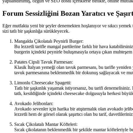
yapılandırılmış, özgün ve SEO dostu içeriklerle birlikte, online mutfa
Forum Sessizliğini Bozan Yaratıcı ve Şaşırt
Eğer mutfakta yeni bir şeyler denemekten hoşlanıyor ve sıkıcı yemek tari
sizi tatlı bir şaşkınlığa sürükleyecek.
Mangalda Çikolatalı Peynirli Burger:
Bu lezzetli tarifle mangal partilerine farklı bir hava katabilirsi
burgerin içindeki peynirle buluşmasıyla ortaya çıkan muhteşem b
Patates Cipsli Tavuk Parmesan:
Klasik İtalyan yemeği olan tavuk parmesanı, bu tarifle yeniden 
tavuk parmesanına beklenmedik bir dokunuş sağlayacak ve mutfa
Limonlu Cheesecake Spagetti:
Tatlı bir şaşkınlık yaşamak istiyorsanız, bu tarifi denemelisini
tatlı, kesildiğinde içindeki cheesecake dolgusuyla herkesi büyü
Avokado Jelibonları:
Avokado sevenler için harika bir atıştırmalık olan avokado jelib
lezzetli hem de görsel olarak şaşırtıcı olan bu tarif, davetlilerini
Sıcak Çikolatalı Mantar Köfteleri:
Sıcak çikolatanın beklenmedik bir şekilde mantar köfteleriyle bul