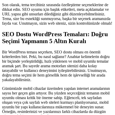
Son olarak, tema tercihiniz sırasında özelleştirme seçeneklerine de
dikkat edin. SEO uyumu için başlık etiketleri, meta açıklamalar ve
URL yapısı gibi unsurları dilediğiniz gibi düzenleyebilmelisiniz.
Tema, size bu esnekliği sunmuyorsa, başka bir seçenek aramanızda
fayda var. Unutmayın, sizin web siteniz, sizin kontrolünüzde olmalı!
SEO Dostu WordPress Temaları: Doğru
Seçimi Yapmanın 5 Altın Kuralı
Bir WordPress teması seçerken, SEO dostu olması en önemli
kriterlerden biri. Peki, bu nasıl sağlanır? Anahtar kelimelerin doğru
bir biçimde yerleştirildiği, hızlı yüklenen ve mobil uyumlu temalar
aramak şart. Bu sayede arama motorları sitenizi daha kolay
tarayabilir ve kullanıcı deneyimini iyileştirebilirsiniz. Unutmayın,
doğru tema seçimi ile hem görsellik hem de işlevselliği bir arada
yakalayabilirsiniz.
Günümüzde mobil cihazlar üzerinden yapılan internet aramalarının
sayısı her geçen gün artıyor. Bu yüzden seçeceğiniz temanın mobil
uyumlu olması kritik bir öneme sahip. Eğlenceli, tek sayfadan
oluşan veya çok sayfalı web siteleri kurmayı planlıyorsanız, mobil
uyumlu bir yapı kullanıcılarınıza mükemmel bir deneyim sunar.
Örneğin, resimlerinizi ve yazılarınızı farklı cihazlarda da düzgün