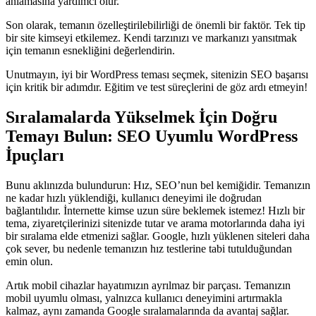
anlamasına yardımcı olur.
Son olarak, temanın özelleştirilebilirliği de önemli bir faktör. Tek tip
bir site kimseyi etkilemez. Kendi tarzınızı ve markanızı yansıtmak
için temanın esnekliğini değerlendirin.
Unutmayın, iyi bir WordPress teması seçmek, sitenizin SEO başarısı
için kritik bir adımdır. Eğitim ve test süreçlerini de göz ardı etmeyin!
Sıralamalarda Yükselmek İçin Doğru
Temayı Bulun: SEO Uyumlu WordPress
İpuçları
Bunu aklınızda bulundurun: Hız, SEO’nun bel kemiğidir. Temanızın
ne kadar hızlı yüklendiği, kullanıcı deneyimi ile doğrudan
bağlantılıdır. İnternette kimse uzun süre beklemek istemez! Hızlı bir
tema, ziyaretçilerinizi sitenizde tutar ve arama motorlarında daha iyi
bir sıralama elde etmenizi sağlar. Google, hızlı yüklenen siteleri daha
çok sever, bu nedenle temanızın hız testlerine tabi tutulduğundan
emin olun.
Artık mobil cihazlar hayatımızın ayrılmaz bir parçası. Temanızın
mobil uyumlu olması, yalnızca kullanıcı deneyimini artırmakla
kalmaz, aynı zamanda Google sıralamalarında da avantaj sağlar.