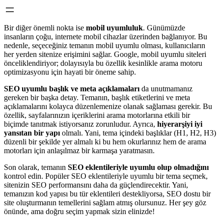
Bir diğer önemli nokta ise
mobil uyumluluk
. Günümüzde
insanların çoğu, internete mobil cihazlar üzerinden bağlanıyor. Bu
nedenle, seçeceğiniz temanın mobil uyumlu olması, kullanıcıların
her yerden sitenize erişimini sağlar. Google, mobil uyumlu siteleri
önceliklendiriyor; dolayısıyla bu özellik kesinlikle arama motoru
optimizasyonu için hayati bir öneme sahip.
SEO uyumlu başlık ve meta açıklamaları
da unutmamanız
gereken bir başka detay. Temanın, başlık etiketlerini ve meta
açıklamalarını kolayca düzenlemenize olanak sağlaması gerekir. Bu
özellik, sayfalarınızın içeriklerini arama motorlarına etkili bir
biçimde tanıtmak istiyorsanız zorunludur. Ayrıca,
hiyerarşiyi iyi
yansıtan bir yapı
olmalı. Yani, tema içindeki başlıklar (H1, H2, H3)
düzenli bir şekilde yer almalı ki bu hem okurlarınız hem de arama
motorları için anlaşılmaz bir karmaşa yaratmasın.
Son olarak, temanın
SEO eklentileriyle uyumlu olup olmadığını
kontrol edin. Popüler SEO eklentileriyle uyumlu bir tema seçmek,
sitenizin SEO performansını daha da güçlendirecektir. Yani,
temanızın kod yapısı bu tür eklentileri destekliyorsa, SEO dostu bir
site oluşturmanın temellerini sağlam atmış olursunuz. Her şey göz
önünde, ama doğru seçim yapmak sizin elinizde!