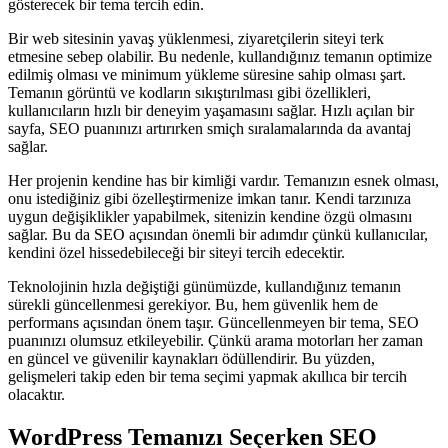
gösterecek bir tema tercih edin.
Bir web sitesinin yavaş yüklenmesi, ziyaretçilerin siteyi terk
etmesine sebep olabilir. Bu nedenle, kullandığınız temanın optimize
edilmiş olması ve minimum yükleme süresine sahip olması şart.
Temanın görüntü ve kodların sıkıştırılması gibi özellikleri,
kullanıcıların hızlı bir deneyim yaşamasını sağlar. Hızlı açılan bir
sayfa, SEO puanınızı artırırken smiçh sıralamalarında da avantaj
sağlar.
Her projenin kendine has bir kimliği vardır. Temanızın esnek olması,
onu istediğiniz gibi özelleştirmenize imkan tanır. Kendi tarzınıza
uygun değişiklikler yapabilmek, sitenizin kendine özgü olmasını
sağlar. Bu da SEO açısından önemli bir adımdır çünkü kullanıcılar,
kendini özel hissedebileceği bir siteyi tercih edecektir.
Teknolojinin hızla değiştiği günümüzde, kullandığınız temanın
sürekli güncellenmesi gerekiyor. Bu, hem güvenlik hem de
performans açısından önem taşır. Güncellenmeyen bir tema, SEO
puanınızı olumsuz etkileyebilir. Çünkü arama motorları her zaman
en güncel ve güvenilir kaynakları ödüllendirir. Bu yüzden,
gelişmeleri takip eden bir tema seçimi yapmak akıllıca bir tercih
olacaktır.
WordPress Temanızı Seçerken SEO