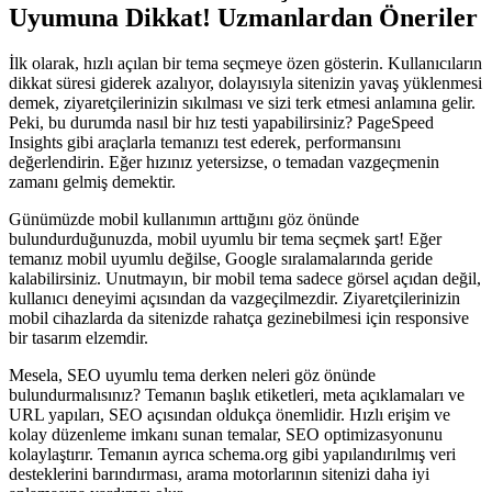
Uyumuna Dikkat! Uzmanlardan Öneriler
İlk olarak, hızlı açılan bir tema seçmeye özen gösterin. Kullanıcıların
dikkat süresi giderek azalıyor, dolayısıyla sitenizin yavaş yüklenmesi
demek, ziyaretçilerinizin sıkılması ve sizi terk etmesi anlamına gelir.
Peki, bu durumda nasıl bir hız testi yapabilirsiniz? PageSpeed
Insights gibi araçlarla temanızı test ederek, performansını
değerlendirin. Eğer hızınız yetersizse, o temadan vazgeçmenin
zamanı gelmiş demektir.
Günümüzde mobil kullanımın arttığını göz önünde
bulundurduğunuzda, mobil uyumlu bir tema seçmek şart! Eğer
temanız mobil uyumlu değilse, Google sıralamalarında geride
kalabilirsiniz. Unutmayın, bir mobil tema sadece görsel açıdan değil,
kullanıcı deneyimi açısından da vazgeçilmezdir. Ziyaretçilerinizin
mobil cihazlarda da sitenizde rahatça gezinebilmesi için responsive
bir tasarım elzemdir.
Mesela, SEO uyumlu tema derken neleri göz önünde
bulundurmalısınız? Temanın başlık etiketleri, meta açıklamaları ve
URL yapıları, SEO açısından oldukça önemlidir. Hızlı erişim ve
kolay düzenleme imkanı sunan temalar, SEO optimizasyonunu
kolaylaştırır. Temanın ayrıca schema.org gibi yapılandırılmış veri
desteklerini barındırması, arama motorlarının sitenizi daha iyi