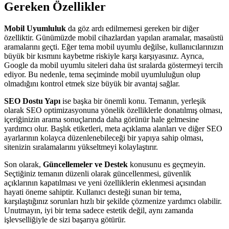
Gereken Özellikler
Mobil Uyumluluk
da göz ardı edilmemesi gereken bir diğer
özelliktir. Günümüzde mobil cihazlardan yapılan aramalar, masaüstü
aramalarını geçti. Eğer tema mobil uyumlu değilse, kullanıcılarınızın
büyük bir kısmını kaybetme riskiyle karşı karşıyasınız. Ayrıca,
Google da mobil uyumlu siteleri daha üst sıralarda göstermeyi tercih
ediyor. Bu nedenle, tema seçiminde mobil uyumluluğun olup
olmadığını kontrol etmek size büyük bir avantaj sağlar.
SEO Dostu Yapı
ise başka bir önemli konu. Temanın, yerleşik
olarak SEO optimizasyonuna yönelik özelliklerle donatılmış olması,
içeriğinizin arama sonuçlarında daha görünür hale gelmesine
yardımcı olur. Başlık etiketleri, meta açıklama alanları ve diğer SEO
ayarlarının kolayca düzenlenebileceği bir yapıya sahip olması,
sitenizin sıralamalarını yükseltmeyi kolaylaştırır.
Son olarak,
Güncellemeler ve Destek
konusunu es geçmeyin.
Seçtiğiniz temanın düzenli olarak güncellenmesi, güvenlik
açıklarının kapatılması ve yeni özelliklerin eklenmesi açısından
hayati öneme sahiptir. Kullanıcı desteği sunan bir tema,
karşılaştığınız sorunları hızlı bir şekilde çözmenize yardımcı olabilir.
Unutmayın, iyi bir tema sadece estetik değil, aynı zamanda
işlevselliğiyle de sizi başarıya götürür.