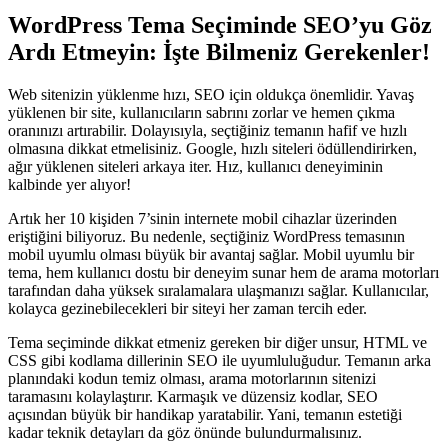
WordPress Tema Seçiminde SEO’yu Göz
Ardı Etmeyin: İşte Bilmeniz Gerekenler!
Web sitenizin yüklenme hızı, SEO için oldukça önemlidir. Yavaş
yüklenen bir site, kullanıcıların sabrını zorlar ve hemen çıkma
oranınızı artırabilir. Dolayısıyla, seçtiğiniz temanın hafif ve hızlı
olmasına dikkat etmelisiniz. Google, hızlı siteleri ödüllendirirken,
ağır yüklenen siteleri arkaya iter. Hız, kullanıcı deneyiminin
kalbinde yer alıyor!
Artık her 10 kişiden 7’sinin internete mobil cihazlar üzerinden
eriştiğini biliyoruz. Bu nedenle, seçtiğiniz WordPress temasının
mobil uyumlu olması büyük bir avantaj sağlar. Mobil uyumlu bir
tema, hem kullanıcı dostu bir deneyim sunar hem de arama motorları
tarafından daha yüksek sıralamalara ulaşmanızı sağlar. Kullanıcılar,
kolayca gezinebilecekleri bir siteyi her zaman tercih eder.
Tema seçiminde dikkat etmeniz gereken bir diğer unsur, HTML ve
CSS gibi kodlama dillerinin SEO ile uyumluluğudur. Temanın arka
planındaki kodun temiz olması, arama motorlarının sitenizi
taramasını kolaylaştırır. Karmaşık ve düzensiz kodlar, SEO
açısından büyük bir handikap yaratabilir. Yani, temanın estetiği
kadar teknik detayları da göz önünde bulundurmalısınız.