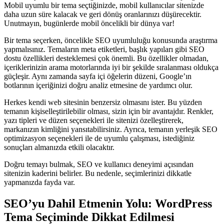
Mobil uyumlu bir tema seçtiğinizde, mobil kullanıcılar sitenizde
daha uzun süre kalacak ve geri dönüş oranlarınızı düşürecektir.
Unutmayın, bugünlerde mobil öncelikli bir dünya var!
Bir tema seçerken, öncelikle SEO uyumluluğu konusunda araştırma
yapmalısınız. Temaların meta etiketleri, başlık yapıları gibi SEO
dostu özellikleri desteklemesi çok önemli. Bu özellikler olmadan,
içeriklerinizin arama motorlarında iyi bir şekilde sıralanması oldukça
güçleşir. Aynı zamanda sayfa içi öğelerin düzeni, Google’ın
botlarının içeriğinizi doğru analiz etmesine de yardımcı olur.
Herkes kendi web sitesinin benzersiz olmasını ister. Bu yüzden
temanın kişiselleştirilebilir olması, sizin için bir avantajdır. Renkler,
yazı tipleri ve düzen seçenekleri ile sitenizi özelleştirerek,
markanızın kimliğini yansıtabilirsiniz. Ayrıca, temanın yerleşik SEO
optimizasyon seçenekleri ile de uyumlu çalışması, istediğiniz
sonuçları almanızda etkili olacaktır.
Doğru temayı bulmak, SEO ve kullanıcı deneyimi açısından
sitenizin kaderini belirler. Bu nedenle, seçimlerinizi dikkatle
yapmanızda fayda var.
SEO’yu Dahil Etmenin Yolu: WordPress
Tema Seçiminde Dikkat Edilmesi