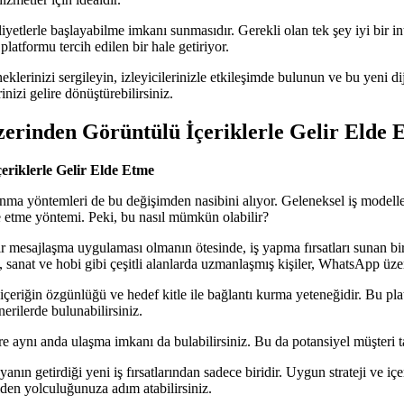
etlerle başlayabilme imkanı sunmasıdır. Gerekli olan tek şey iyi bir inte
atformu tercih edilen bir hale getiriyor.
klerinizi sergileyin, izleyicilerinizle etkileşimde bulunun ve bu yeni d
nizi gelire dönüştürebilirsiniz.
rinden Görüntülü İçeriklerle Gelir Elde 
riklerle Gelir Elde Etme
anma yöntemleri de bu değişimden nasibini alıyor. Geleneksel iş modellerin
e etme yöntemi. Peki, bu nasıl mümkün olabilir?
 mesajlaşma uygulaması olmanın ötesinde, iş yapma fırsatları sunan bir 
 sanat ve hobi gibi çeşitli alanlarda uzmanlaşmış kişiler, WhatsApp üzer
, içeriğin özgünlüğü ve hedef kitle ile bağlantı kurma yeteneğidir. Bu 
önerilerde bulunabilirsiniz.
 aynı anda ulaşma imkanı da bulabilirsiniz. Bu da potansiyel müşteri taba
nın getirdiği yeni iş fırsatlarından sadece biridir. Uygun strateji ve iç
giden yolculuğunuza adım atabilirsiniz.