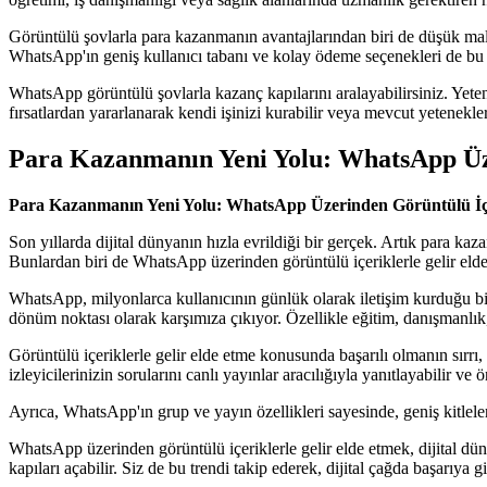
Görüntülü şovlarla para kazanmanın avantajlarından biri de düşük maliy
WhatsApp'ın geniş kullanıcı tabanı ve kolay ödeme seçenekleri de bu pl
WhatsApp görüntülü şovlarla kazanç kapılarını aralayabilirsiniz. Yetene
fırsatlardan yararlanarak kendi işinizi kurabilir veya mevcut yetenekleri
Para Kazanmanın Yeni Yolu: WhatsApp Üze
Para Kazanmanın Yeni Yolu: WhatsApp Üzerinden Görüntülü İçe
Son yıllarda dijital dünyanın hızla evrildiği bir gerçek. Artık para kaz
Bunlardan biri de WhatsApp üzerinden görüntülü içeriklerle gelir eld
WhatsApp, milyonlarca kullanıcının günlük olarak iletişim kurduğu bir
dönüm noktası olarak karşımıza çıkıyor. Özellikle eğitim, danışmanlık,
Görüntülü içeriklerle gelir elde etme konusunda başarılı olmanın sırrı
izleyicilerinizin sorularını canlı yayınlar aracılığıyla yanıtlayabilir ve 
Ayrıca, WhatsApp'ın grup ve yayın özellikleri sayesinde, geniş kitlelere
WhatsApp üzerinden görüntülü içeriklerle gelir elde etmek, dijital dünya
kapıları açabilir. Siz de bu trendi takip ederek, dijital çağda başarıya 