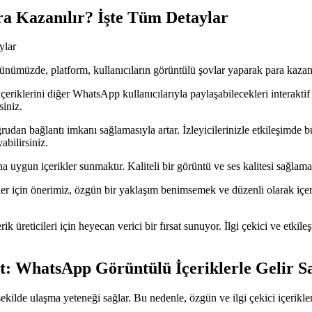
a Kazanılır? İşte Tüm Detaylar
ylar
Günümüzde, platform, kullanıcıların görüntülü şovlar yaparak para kazan
i içeriklerini diğer WhatsApp kullanıcılarıyla paylaşabilecekleri interakt
siniz.
an bağlantı imkanı sağlamasıyla artar. İzleyicilerinizle etkileşimde bul
abilirsiniz.
ına uygun içerikler sunmaktır. Kaliteli bir görüntü ve ses kalitesi sağlama
için önerimiz, özgün bir yaklaşım benimsemek ve düzenli olarak içerik ü
 üreticileri için heyecan verici bir fırsat sunuyor. İlgi çekici ve etkile
at: WhatsApp Görüntülü İçeriklerle Gelir 
ekilde ulaşma yeteneği sağlar. Bu nedenle, özgün ve ilgi çekici içerikler o