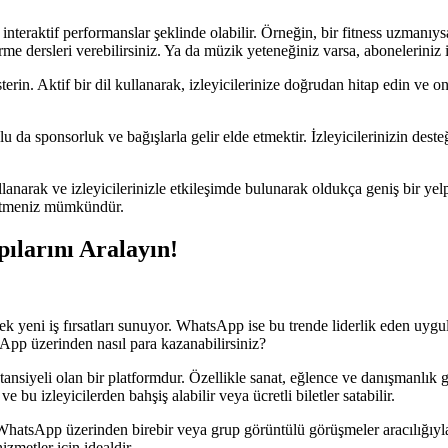
interaktif performanslar şeklinde olabilir. Örneğin, bir fitness uzmanıy
işirme dersleri verebilirsiniz. Ya da müzik yeteneğiniz varsa, aboneleriniz
erin. Aktif bir dil kullanarak, izleyicilerinize doğrudan hitap edin ve onla
a sponsorluk ve bağışlarla gelir elde etmektir. İzleyicilerinizin desteğ
anarak ve izleyicilerinizle etkileşimde bulunarak oldukça geniş bir yelp
e etmeniz mümkündür.
larını Aralayın!
erek yeni iş fırsatları sunuyor. WhatsApp ise bu trende liderlik eden uygu
sApp üzerinden nasıl para kazanabilirsiniz?
siyeli olan bir platformdur. Özellikle sanat, eğlence ve danışmanlık gib
e bu izleyicilerden bahşiş alabilir veya ücretli biletler satabilir.
WhatsApp üzerinden birebir veya grup görüntülü görüşmeler aracılığıyla de
zmetler için idealdir.