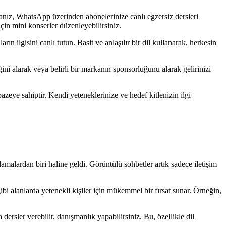
sanız, WhatsApp üzerinden abonelerinize canlı egzersiz dersleri
 için mini konserler düzenleyebilirsiniz.
rın ilgisini canlı tutun. Basit ve anlaşılır bir dil kullanarak, herkesin
ini alarak veya belirli bir markanın sponsorluğunu alarak gelirinizi
azeye sahiptir. Kendi yeteneklerinize ve hedef kitlenizin ilgi
lamalardan biri haline geldi. Görüntülü sohbetler artık sadece iletişim
i alanlarda yetenekli kişiler için mükemmel bir fırsat sunar. Örneğin,
rsler verebilir, danışmanlık yapabilirsiniz. Bu, özellikle dil