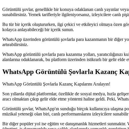
Görüntülü şovlar, genellikle bir konuya odaklanan canlı yayınlar veya 
sunabilirsiniz. Yemek tarifleriyle ilgileniyorsanız, izleyicilere canlı p
Bu tür bir içerik oluştururken, ilgi çekici ve etkileyici olmaya özen göst
kolayca anlayabileceği bir içerik sunun.
WhatsApp üzerinden görüntülü şovlarla para kazanmanın bir diğer yolu d
artırabilirsiniz.
WhatsApp görüntülü şovlarla para kazanma yolları, yaratıcılığınızı kull
alanlarına odaklanarak, bu platform üzerinden istikrarlı bir gelir eld
WhatsApp Görüntülü Şovlarla Kazanç Kapı
WhatsApp Görüntülü Şovlarla Kazanç Kapılarını Aralayın!
Son yıllarda dijital platformlar, özellikle de sosyal medya, hızla geliş
aracı olmaktan çıkıp gelir elde etme yöntemi haline geldi. Peki, What
Görüntülü şovlar, WhatsApp'ın sunduğu birçok kullanıcıya ulaşma potan
müzikal yeteneği olan biri, canlı performanslarını izleyicilere sunabilir v
Bir diğer popüler yol ise eğitim ve danışmanlık hizmetleri sunmaktır. 
öğretimi, iş danışmanlığı veya sağlık alanlarında uzmanlık gerektiren hi