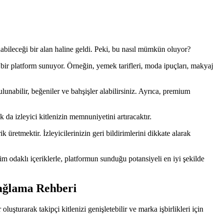
abileceği bir alan haline geldi. Peki, bu nasıl mümkün oluyor?
if bir platform sunuyor. Örneğin, yemek tarifleri, moda ipuçları, makyaj
unabilir, beğeniler ve bahşişler alabilirsiniz. Ayrıca, premium
k da izleyici kitlenizin memnuniyetini artıracaktır.
retmektir. İzleyicilerinizin geri bildirimlerini dikkate alarak
şim odaklı içeriklerle, platformun sunduğu potansiyeli en iyi şekilde
Sağlama Rehberi
luşturarak takipçi kitlenizi genişletebilir ve marka işbirlikleri için