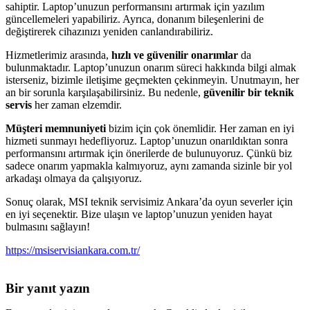
sahiptir. Laptop’unuzun performansını artırmak için yazılım
güncellemeleri yapabiliriz. Ayrıca, donanım bileşenlerini de
değiştirerek cihazınızı yeniden canlandırabiliriz.
Hizmetlerimiz arasında,
hızlı ve güvenilir onarımlar
da
bulunmaktadır. Laptop’unuzun onarım süreci hakkında bilgi almak
isterseniz, bizimle iletişime geçmekten çekinmeyin. Unutmayın, her
an bir sorunla karşılaşabilirsiniz. Bu nedenle,
güvenilir bir teknik
servis
her zaman elzemdir.
Müşteri memnuniyeti
bizim için çok önemlidir. Her zaman en iyi
hizmeti sunmayı hedefliyoruz. Laptop’unuzun onarıldıktan sonra
performansını artırmak için önerilerde de bulunuyoruz. Çünkü biz
sadece onarım yapmakla kalmıyoruz, aynı zamanda sizinle bir yol
arkadaşı olmaya da çalışıyoruz.
Sonuç olarak, MSI teknik servisimiz Ankara’da oyun severler için
en iyi seçenektir. Bize ulaşın ve laptop’unuzun yeniden hayat
bulmasını sağlayın!
https://msiservisiankara.com.tr/
Bir yanıt yazın