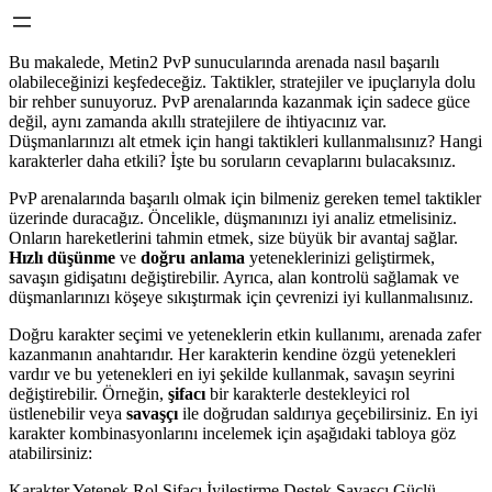
Bu makalede, Metin2 PvP sunucularında arenada nasıl başarılı
olabileceğinizi keşfedeceğiz. Taktikler, stratejiler ve ipuçlarıyla dolu
bir rehber sunuyoruz. PvP arenalarında kazanmak için sadece güce
değil, aynı zamanda akıllı stratejilere de ihtiyacınız var.
Düşmanlarınızı alt etmek için hangi taktikleri kullanmalısınız? Hangi
karakterler daha etkili? İşte bu soruların cevaplarını bulacaksınız.
PvP arenalarında başarılı olmak için bilmeniz gereken temel taktikler
üzerinde duracağız. Öncelikle, düşmanınızı iyi analiz etmelisiniz.
Onların hareketlerini tahmin etmek, size büyük bir avantaj sağlar.
Hızlı düşünme
ve
doğru anlama
yeteneklerinizi geliştirmek,
savaşın gidişatını değiştirebilir. Ayrıca, alan kontrolü sağlamak ve
düşmanlarınızı köşeye sıkıştırmak için çevrenizi iyi kullanmalısınız.
Doğru karakter seçimi ve yeteneklerin etkin kullanımı, arenada zafer
kazanmanın anahtarıdır. Her karakterin kendine özgü yetenekleri
vardır ve bu yetenekleri en iyi şekilde kullanmak, savaşın seyrini
değiştirebilir. Örneğin,
şifacı
bir karakterle destekleyici rol
üstlenebilir veya
savaşçı
ile doğrudan saldırıya geçebilirsiniz. En iyi
karakter kombinasyonlarını incelemek için aşağıdaki tabloya göz
atabilirsiniz:
Karakter Yetenek Rol Şifacı İyileştirme Destek Savaşçı Güçlü