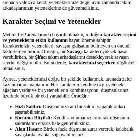
arenada yalnızca kendi yeteneklerinize değil, aynı zamanda takım
arkadaşlarınızın yeteneklerine de güvenmelisiniz.
Karakter Seçimi ve Yetenekler
Metin2 PvP arenalarında başarılı olmak için
doğru karakter seçimi
ve
yeteneklerin etkin kullanımı
hayati öneme sahiptir.
Karakterinizin yetenekleri, savaşın gidişatını belirleyen en önemli
faktörlerden biridir. Örneğin, bir
Savaşçı
karakteri yüksek hasar
verebilirken, bir
Şifacı
takım arkadaşlarını destekleyerek savaşın
seyrini değiştirebilir. Bu nedenle,
karakterinizi seçerken
düşünceli
olmalısınız.
Ayrıca, yeteneklerinizi doğru bir şekilde kullanmak, arenada zafer
kazanmanın anahtarıdır. Her karakterin kendine özgü yetenek
ağaçları vardır ve bu yeteneklerin kombinasyonu, düşmanlarınız
üzerinde büyük bir etki yaratabilir. Örneğin:
Hızlı Saldırı:
Düşmanınıza ani bir saldırı yaparak onları
şaşırtabilirsiniz.
Koruma Büyüsü:
Kendi savunmanızı artırarak düşmanın
saldırılarını etkisiz hale getirebilirsiniz.
Alan Hasarı:
Birden fazla düşmana zarar vererek, kalabalık
savaşlarda avantaj sağlayabilirsiniz.