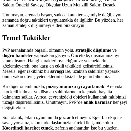
Saldırı Öndeki Savaşçı Okçular Uzun Menzilli Saldırı Destek
Unutmayın, arenada başarı, sadece karakter seçimiyle değil, aynı
zamanda doğru taktikleri uygulamakla da ilgilidir. Bu yüzden, her
zaman stratejik düşünmeyi elden bırakmayın!
Temel Taktikler
PvP arenalarında başarılı olmanın yolu,
stratejik düşünme
ve
doğru hamleler
yapmaktan geçiyor. Öncelikle, düşmanınızı iyi
tanımalısınız. Hangi karakteri oynadığını ve yeteneklerini
gözlemleyerek, ona karşı en etkili taktikleri geliştirebilirsiniz.
Mesela, eğer rakibiniz bir
savaşçı
ise, uzaktan saldırılar yaparak
onun yakın dövüş yeteneklerini etkisiz hale getirebilirsiniz.
Bir diğer önemli nokta,
pozisyonunuzu iyi ayarlamak
. Arenada
hareketli kalmak ve düşman saldırılarından kaçmak, hayatta
kalmanızı sağlar. Ayrıca, çevrenizdeki objeleri kullanarak rakibinizi
tuzağa düşürebilirsiniz. Unutmayın, PvP’de
anlık kararlar
her şeyi
değiştirebilir!
Son olarak, takım oyununu da göz ardı etmeyin. Eğer bir ekip ile
savaşıyorsanız, takım arkadaşlarınızla sürekli iletişimde olun.
Koordineli hareket etmek
, zaferin anahtarıdır. İşte bu yüzden,