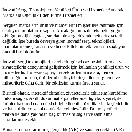
İnovatif Sergi Teknolojileri: Yenilikçi Ürün ve Hizmetler Sunarak
Markalara Öncülük Eden Firma Hizmetleri
Sergiler, markaların ürün ve hizmetlerini müşterilere tanıtmak için
etkileyici bir platform sağlar. Ancak günümüzde rekabetin yoğun
olduğu bu dijital çağda, sıradan bir sergi düzenlemek artık yeterli
değildir. İşte burada devreye giren inovatif sergi teknolojileri,
markaların öne çıkmasını ve hedef kitlelerini etkilemesini sağlayan
önemli bir faktördür.
İnovatif sergi teknolojileri, sergilerin görsel cazibesini artırmak ve
ziyaretçilerin deneyimini geliştirmek için kullanılan yenilikçi ürün ve
hizmetlerdir. Bu teknolojiler, her sektörden firmalara, marka
bilinirliğini artırma, ürünlerini etkileyici bir şekilde sergileme ve
müşterilerle daha derin bir etkileşim kurma fırsatı sunar.
Birincil olarak, interaktif ekranlar, ziyaretçilerle etkileşim kurabilme
imkanı sağlar. Akıllı dokunmatik paneller aracılığıyla, ziyaretçiler
ürünler hakkında daha fazla bilgi edinebilir, özelliklerini keşfedebilir
ve hatta ürünleri sanal olarak deneyimleyebilir. Bu, müşterilerin
marka ile daha yakından bağ kurmasını sağlar ve satın alma
kararlarını destekler.
Buna ek olarak, artırılmış gerçeklik (AR) ve sanal gerçeklik (VR)