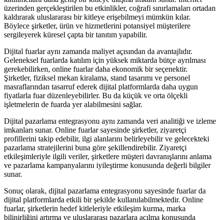
üzerinden gerçekleştirilen bu etkinlikler, coğrafi sınırlamaları ortadan
kaldırarak uluslararası bir kitleye erişebilmeyi mümkün kılar.
Böylece şirketler, ürün ve hizmetlerini potansiyel müşterilere
sergileyerek küresel çapta bir tanıtım yapabilir.
Dijital fuarlar aynı zamanda maliyet açısından da avantajlıdır.
Geleneksel fuarlarda katılım için yüksek miktarda bütçe ayrılması
gerekebilirken, online fuarlar daha ekonomik bir seçenektir.
Şirketler, fiziksel mekan kiralama, stand tasarımı ve personel
masraflarından tasarruf ederek dijital platformlarda daha uygun
fiyatlarla fuar düzenleyebilirler. Bu da küçük ve orta ölçekli
işletmelerin de fuarda yer alabilmesini sağlar.
Dijital pazarlama entegrasyonu aynı zamanda veri analitiği ve izleme
imkanları sunar. Online fuarlar sayesinde şirketler, ziyaretçi
profillerini takip edebilir, ilgi alanlarını belirleyebilir ve gelecekteki
pazarlama stratejilerini buna göre şekillendirebilir. Ziyaretçi
etkileşimleriyle ilgili veriler, şirketlere müşteri davranışlarını anlama
ve pazarlama kampanyalarını iyileştirme konusunda değerli bilgiler
sunar.
Sonuç olarak, dijital pazarlama entegrasyonu sayesinde fuarlar da
dijital platformlarda etkili bir şekilde kullanılabilmektedir. Online
fuarlar, şirketlerin hedef kitleleriyle etkileşim kurma, marka
bilinirliğini artırma ve uluslararası pazarlara açılma konusunda