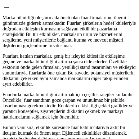
Marka bilinirliği oluşturmada öncü olan fuar firmalarının önemi
günümüzde giderek artmaktadır. Fuarlar, şirketlerin hedef kitleleriyle
doğrudan etkileşim kurmasını sağlayan etkili bir pazarlama
stratejisidir. Bu tür etkinlikler, markaların ürün ve hizmetlerini
sergileme, yeni müşterilerle bağlantı kurma ve mevcut müşteri
ilişkilerini güçlendirme fırsatı sunar.
Fuarlara katılan markalar, geniş bir izleyici kitlesi ile etkileşime
geçme ve marka bilinirliğini artırma şansı elde ederler. Özellikle
sektörün önde gelen firmaları, yenilikçi stand tasarımları ve etkileyici
sunumlarıyla fuarlarda öne çıkar. Bu sayede, potansiyel müşterilerin
dikkatini çekerken aynı zamanda markalarını diğer rakiplerinden
ayırt edebilirler.
Fuarlarda marka bilinirliğini artırmak için çeşitli stratejiler kullanılır.
Öncelikle, fuar standının göze çarpan ve unutulmaz bir şekilde
tasarlanması gerekmektedir. Renklerin etkisi, ilgi çekici grafikler ve
yaratıcı konseptler, ziyaretçilerin dikkatini çekmek ve markayı
hatırlamalarını sağlamak için önemlidir.
Bunun yanı sıra, etkinlik süresince fuar katılımcılarıyla aktif bir
iletişim kurmak da önem taşır. Eğlenceli etkinlikler düzenlemek,
ücretsiz hediyeler dağıtmak veya promosyonlar sunmak,