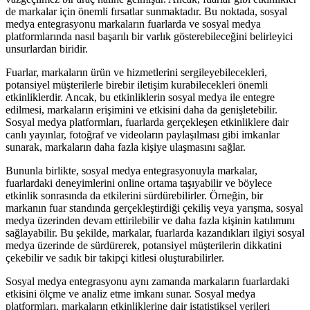
de markalar için önemli fırsatlar sunmaktadır. Bu noktada, sosyal
medya entegrasyonu markaların fuarlarda ve sosyal medya
platformlarında nasıl başarılı bir varlık gösterebileceğini belirleyici
unsurlardan biridir.
Fuarlar, markaların ürün ve hizmetlerini sergileyebilecekleri,
potansiyel müşterilerle birebir iletişim kurabilecekleri önemli
etkinliklerdir. Ancak, bu etkinliklerin sosyal medya ile entegre
edilmesi, markaların erişimini ve etkisini daha da genişletebilir.
Sosyal medya platformları, fuarlarda gerçekleşen etkinliklere dair
canlı yayınlar, fotoğraf ve videoların paylaşılması gibi imkanlar
sunarak, markaların daha fazla kişiye ulaşmasını sağlar.
Bununla birlikte, sosyal medya entegrasyonuyla markalar,
fuarlardaki deneyimlerini online ortama taşıyabilir ve böylece
etkinlik sonrasında da etkilerini sürdürebilirler. Örneğin, bir
markanın fuar standında gerçekleştirdiği çekiliş veya yarışma, sosyal
medya üzerinden devam ettirilebilir ve daha fazla kişinin katılımını
sağlayabilir. Bu şekilde, markalar, fuarlarda kazandıkları ilgiyi sosyal
medya üzerinde de sürdürerek, potansiyel müşterilerin dikkatini
çekebilir ve sadık bir takipçi kitlesi oluşturabilirler.
Sosyal medya entegrasyonu aynı zamanda markaların fuarlardaki
etkisini ölçme ve analiz etme imkanı sunar. Sosyal medya
platformları, markaların etkinliklerine dair istatistiksel verileri