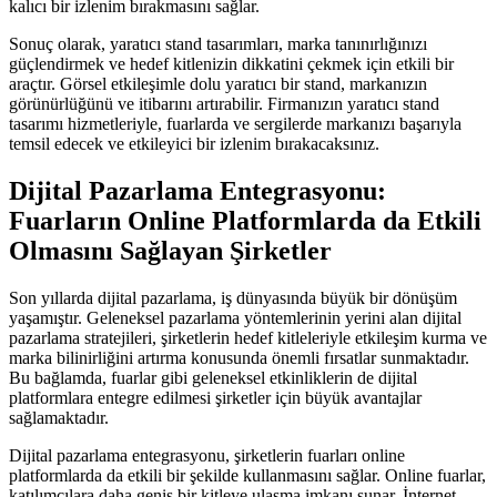
kalıcı bir izlenim bırakmasını sağlar.
Sonuç olarak, yaratıcı stand tasarımları, marka tanınırlığınızı
güçlendirmek ve hedef kitlenizin dikkatini çekmek için etkili bir
araçtır. Görsel etkileşimle dolu yaratıcı bir stand, markanızın
görünürlüğünü ve itibarını artırabilir. Firmanızın yaratıcı stand
tasarımı hizmetleriyle, fuarlarda ve sergilerde markanızı başarıyla
temsil edecek ve etkileyici bir izlenim bırakacaksınız.
Dijital Pazarlama Entegrasyonu:
Fuarların Online Platformlarda da Etkili
Olmasını Sağlayan Şirketler
Son yıllarda dijital pazarlama, iş dünyasında büyük bir dönüşüm
yaşamıştır. Geleneksel pazarlama yöntemlerinin yerini alan dijital
pazarlama stratejileri, şirketlerin hedef kitleleriyle etkileşim kurma ve
marka bilinirliğini artırma konusunda önemli fırsatlar sunmaktadır.
Bu bağlamda, fuarlar gibi geleneksel etkinliklerin de dijital
platformlara entegre edilmesi şirketler için büyük avantajlar
sağlamaktadır.
Dijital pazarlama entegrasyonu, şirketlerin fuarları online
platformlarda da etkili bir şekilde kullanmasını sağlar. Online fuarlar,
katılımcılara daha geniş bir kitleye ulaşma imkanı sunar. İnternet