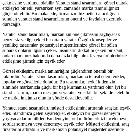
çekmesine yardımcı olabilir. Yaratıcı stand tasarımları, görsel olarak
etkileyici bir etki yaratırken aynı zamanda marka tanınırlığınızı
güçlendirebilir. Bu makalede, firmanızın hizmetleri aracılığıyla
sunulan yaratıcı stand tasarımlarının önemi ve faydaları üzerinde
duracağız.
Yaratıcı stand tasarımları, markanızın öne çıkmasını sağlayacak
benzersiz ve ilgi çekici bir ortam yaratır. Özgün konseptler ve
yenilikçi tasarımlar, potansiyel müşterilerinize görsel bir şölen
sunarak onların ilgisini çeker. İnsanların dikkatini çeken bir stant,
onları markanız hakkında daha fazla bilgi almak veya ürünlerinizle
etkileşime girmek için teşvik eder.
Görsel etkileşim, marka tanınırlığını güçlendiren önemli bir
faktördür. Yaratıcı stand tasarımları, markanızı temsil eden renkler,
logolar ve görsellerle doludur. Bu tasarımlar, hedef kitlenizin
zihninde markanızla güçlü bir bağ kurmanıza yardımcı olur. İyi bir
stand tasarımı, marka mesajınızı yaratıcı ve etkili bir şekilde iletebilir
ve marka imajınızı olumlu yönde destekleyebilir.
Yaratıcı stand tasarımları, müşteri etkileşimini artırarak satışları teşvik
eder. Standınıza gelen ziyaretçiler, etkileyici bir görsel deneyim
yaşayacaklarını bilirler. Bu deneyim, onları ürünlerinizi incelemeye,
sorular sormaya veya denemeye teşvik eder. Müşteri etkileşimi, satış
fırsatlarını artırabilir ve markanızın potansiyel müşteriler üzerinde