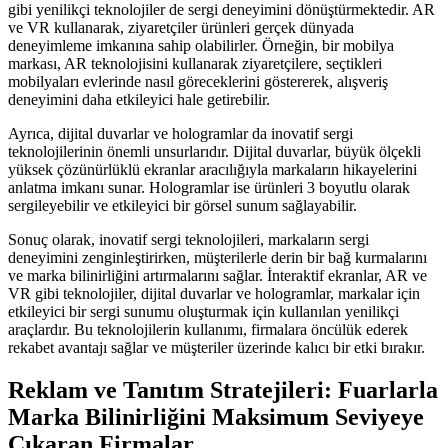
gibi yenilikçi teknolojiler de sergi deneyimini dönüştürmektedir. AR
ve VR kullanarak, ziyaretçiler ürünleri gerçek dünyada
deneyimleme imkanına sahip olabilirler. Örneğin, bir mobilya
markası, AR teknolojisini kullanarak ziyaretçilere, seçtikleri
mobilyaları evlerinde nasıl göreceklerini göstererek, alışveriş
deneyimini daha etkileyici hale getirebilir.
Ayrıca, dijital duvarlar ve hologramlar da inovatif sergi
teknolojilerinin önemli unsurlarıdır. Dijital duvarlar, büyük ölçekli
yüksek çözünürlüklü ekranlar aracılığıyla markaların hikayelerini
anlatma imkanı sunar. Hologramlar ise ürünleri 3 boyutlu olarak
sergileyebilir ve etkileyici bir görsel sunum sağlayabilir.
Sonuç olarak, inovatif sergi teknolojileri, markaların sergi
deneyimini zenginleştirirken, müşterilerle derin bir bağ kurmalarını
ve marka bilinirliğini artırmalarını sağlar. İnteraktif ekranlar, AR ve
VR gibi teknolojiler, dijital duvarlar ve hologramlar, markalar için
etkileyici bir sergi sunumu oluşturmak için kullanılan yenilikçi
araçlardır. Bu teknolojilerin kullanımı, firmalara öncülük ederek
rekabet avantajı sağlar ve müşteriler üzerinde kalıcı bir etki bırakır.
Reklam ve Tanıtım Stratejileri: Fuarlarla
Marka Bilinirliğini Maksimum Seviyeye
Çıkaran Firmalar