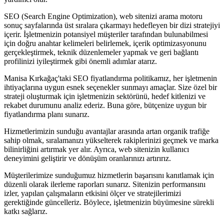
SEO (Search Engine Optimization), web sitenizi arama motoru
sonuç sayfalarında üst sıralara çıkarmayı hedefleyen bir dizi stratejiyi
içerir. İşletmenizin potansiyel müşteriler tarafından bulunabilmesi
için doğru anahtar kelimeleri belirlemek, içerik optimizasyonunu
gerçekleştirmek, teknik düzenlemeler yapmak ve geri bağlantı
profilinizi iyileştirmek gibi önemli adımlar atarız.
Manisa Kırkağaç'taki SEO fiyatlandırma politikamız, her işletmenin
ihtiyaçlarına uygun esnek seçenekler sunmayı amaçlar. Size özel bir
strateji oluşturmak için işletmenizin sektörünü, hedef kitlenizi ve
rekabet durumunu analiz ederiz. Buna göre, bütçenize uygun bir
fiyatlandırma planı sunarız.
Hizmetlerimizin sunduğu avantajlar arasında artan organik trafiğe
sahip olmak, sıralamanızı yükselterek rakiplerinizi geçmek ve marka
bilinirliğini artırmak yer alır. Ayrıca, web sitenizin kullanıcı
deneyimini geliştirir ve dönüşüm oranlarınızı artırırız.
Müşterilerimize sunduğumuz hizmetlerin başarısını kanıtlamak için
düzenli olarak ilerleme raporları sunarız. Sitenizin performansını
izler, yapılan çalışmaların etkisini ölçer ve stratejilerimizi
gerektiğinde güncelleriz. Böylece, işletmenizin büyümesine sürekli
katkı sağlarız.