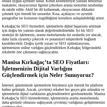
onlara uygun içerikler sunar. Kendi kelimeleriyle yazılan benzersiz
makaleler, okuyucunun ilgisini çekerken arama motorları tarafından
da takdir edilir. Aktif bir dil kullanmak, okuyucunun dikkatini
çekmek için önemli bir unsurdur. Kısa, açıklayıcı ve ayrıntılı
paragraflar ise konunun özgüllüğünü korurken anlaşılabilirliği artırır.
Kırkağaç'da SEO hizmetleri, işletmelerin dijital başarısını artırmak
için doğru bir yatırım olarak değerlendirilmelidir. İyi bir SEO
stratejisi ile işletmeniz, arama motorlarında üst sıralarda yer alacak,
daha fazla ziyaretçi çekecek ve potansiyel müşterilerle bağlantı
kurabilecektir. Doğru içerik yazarı ve SEO optimizasyonu,
işletmenizin online varlığını güçlendirirken Kırkağaç bölgesindeki
rekabette öne çıkmanızı sağlayacaktır.
Manisa Kırkağaç’ta SEO Fiyatları:
İşletmenizin Dijital Varlığını
Güçlendirmek için Neler Sunuyoruz?
İnternet, günümüzde işletmelerin büyümesi için önemli bir platform
haline gelmiştir. Ancak, çevrimiçi rekabet her geçen gün artmakta ve
işletmelerin dijital varlıklarını güçlendirmeleri gerekmektedir. Manisa
Kırkağaç'ta SEO hizmetlerimiz, işletmenizin arama motorlarında
daha görünür olmasını sağlayarak çevrimiçi varlığınızı geliştirmenize
yardımcı olur.