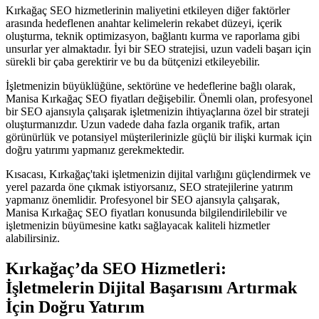
Kırkağaç SEO hizmetlerinin maliyetini etkileyen diğer faktörler
arasında hedeflenen anahtar kelimelerin rekabet düzeyi, içerik
oluşturma, teknik optimizasyon, bağlantı kurma ve raporlama gibi
unsurlar yer almaktadır. İyi bir SEO stratejisi, uzun vadeli başarı için
sürekli bir çaba gerektirir ve bu da bütçenizi etkileyebilir.
İşletmenizin büyüklüğüne, sektörüne ve hedeflerine bağlı olarak,
Manisa Kırkağaç SEO fiyatları değişebilir. Önemli olan, profesyonel
bir SEO ajansıyla çalışarak işletmenizin ihtiyaçlarına özel bir strateji
oluşturmanızdır. Uzun vadede daha fazla organik trafik, artan
görünürlük ve potansiyel müşterilerinizle güçlü bir ilişki kurmak için
doğru yatırımı yapmanız gerekmektedir.
Kısacası, Kırkağaç'taki işletmenizin dijital varlığını güçlendirmek ve
yerel pazarda öne çıkmak istiyorsanız, SEO stratejilerine yatırım
yapmanız önemlidir. Profesyonel bir SEO ajansıyla çalışarak,
Manisa Kırkağaç SEO fiyatları konusunda bilgilendirilebilir ve
işletmenizin büyümesine katkı sağlayacak kaliteli hizmetler
alabilirsiniz.
Kırkağaç’da SEO Hizmetleri:
İşletmelerin Dijital Başarısını Artırmak
İçin Doğru Yatırım