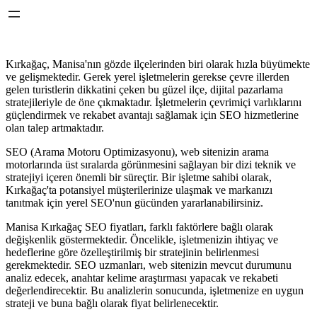
Kırkağaç, Manisa'nın gözde ilçelerinden biri olarak hızla büyümekte
ve gelişmektedir. Gerek yerel işletmelerin gerekse çevre illerden
gelen turistlerin dikkatini çeken bu güzel ilçe, dijital pazarlama
stratejileriyle de öne çıkmaktadır. İşletmelerin çevrimiçi varlıklarını
güçlendirmek ve rekabet avantajı sağlamak için SEO hizmetlerine
olan talep artmaktadır.
SEO (Arama Motoru Optimizasyonu), web sitenizin arama
motorlarında üst sıralarda görünmesini sağlayan bir dizi teknik ve
stratejiyi içeren önemli bir süreçtir. Bir işletme sahibi olarak,
Kırkağaç'ta potansiyel müşterilerinize ulaşmak ve markanızı
tanıtmak için yerel SEO'nun gücünden yararlanabilirsiniz.
Manisa Kırkağaç SEO fiyatları, farklı faktörlere bağlı olarak
değişkenlik göstermektedir. Öncelikle, işletmenizin ihtiyaç ve
hedeflerine göre özelleştirilmiş bir stratejinin belirlenmesi
gerekmektedir. SEO uzmanları, web sitenizin mevcut durumunu
analiz edecek, anahtar kelime araştırması yapacak ve rekabeti
değerlendirecektir. Bu analizlerin sonucunda, işletmenize en uygun
strateji ve buna bağlı olarak fiyat belirlenecektir.