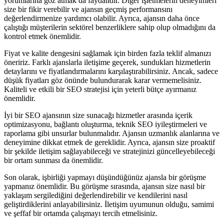
yorumlarına göz atmak da faydalıdır. Diğer işletmelerin deneyimleri
size bir fikir verebilir ve ajansın geçmiş performansını
değerlendirmenize yardımcı olabilir. Ayrıca, ajansın daha önce
çalıştığı müşterilerin sektörel benzerliklere sahip olup olmadığını da
kontrol etmek önemlidir.
Fiyat ve kalite dengesini sağlamak için birden fazla teklif almanızı
öneririz. Farklı ajanslarla iletişime geçerek, sundukları hizmetlerin
detaylarını ve fiyatlandırmalarını karşılaştırabilirsiniz. Ancak, sadece
düşük fiyatları göz önünde bulundurarak karar vermemelisiniz.
Kaliteli ve etkili bir SEO stratejisi için yeterli bütçe ayırmanız
önemlidir.
İyi bir SEO ajansının size sunacağı hizmetler arasında içerik
optimizasyonu, bağlantı oluşturma, teknik SEO iyileştirmeleri ve
raporlama gibi unsurlar bulunmalıdır. Ajansın uzmanlık alanlarına ve
deneyimine dikkat etmek de gereklidir. Ayrıca, ajansın size proaktif
bir şekilde iletişim sağlayabileceği ve stratejinizi güncelleyebileceği
bir ortam sunması da önemlidir.
Son olarak, işbirliği yapmayı düşündüğünüz ajansla bir görüşme
yapmanız önemlidir. Bu görüşme sırasında, ajansın size nasıl bir
yaklaşım sergilediğini değerlendirebilir ve kendilerini nasıl
geliştirdiklerini anlayabilirsiniz. İletişim uyumunun olduğu, samimi
ve şeffaf bir ortamda çalışmayı tercih etmelisiniz.