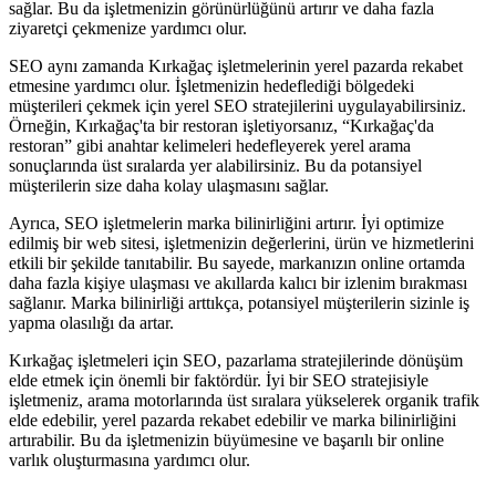
sağlar. Bu da işletmenizin görünürlüğünü artırır ve daha fazla
ziyaretçi çekmenize yardımcı olur.
SEO aynı zamanda Kırkağaç işletmelerinin yerel pazarda rekabet
etmesine yardımcı olur. İşletmenizin hedeflediği bölgedeki
müşterileri çekmek için yerel SEO stratejilerini uygulayabilirsiniz.
Örneğin, Kırkağaç'ta bir restoran işletiyorsanız, “Kırkağaç'da
restoran” gibi anahtar kelimeleri hedefleyerek yerel arama
sonuçlarında üst sıralarda yer alabilirsiniz. Bu da potansiyel
müşterilerin size daha kolay ulaşmasını sağlar.
Ayrıca, SEO işletmelerin marka bilinirliğini artırır. İyi optimize
edilmiş bir web sitesi, işletmenizin değerlerini, ürün ve hizmetlerini
etkili bir şekilde tanıtabilir. Bu sayede, markanızın online ortamda
daha fazla kişiye ulaşması ve akıllarda kalıcı bir izlenim bırakması
sağlanır. Marka bilinirliği arttıkça, potansiyel müşterilerin sizinle iş
yapma olasılığı da artar.
Kırkağaç işletmeleri için SEO, pazarlama stratejilerinde dönüşüm
elde etmek için önemli bir faktördür. İyi bir SEO stratejisiyle
işletmeniz, arama motorlarında üst sıralara yükselerek organik trafik
elde edebilir, yerel pazarda rekabet edebilir ve marka bilinirliğini
artırabilir. Bu da işletmenizin büyümesine ve başarılı bir online
varlık oluşturmasına yardımcı olur.