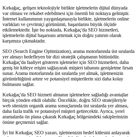
Kırkağaç, gelişen teknolojiyle birlikte işletmelerin dijital dünyada
var olması ve rekabet edebilmesi için önemli bir noktaya gelmiştir.
İnternet kullanımının yaygınlaşmasıyla birlikte, işletmelerin online
varlıkları ve çevrimiçi görünümü, başarılarını büyük ölçüde
etkilemektedir. İşte bu noktada, Kırkağaç'da SEO hizmetleri,
işletmelerin dijital başarısını artırmak için doğru yatırım olarak
karşımıza çıkmaktadır.
SEO (Search Engine Optimization), arama motorlarında üst sıralarda
yer almayı hedefleyen bir dizi stratejik çalışmanın bütünüdür.
Kırkağaç'da faaliyet gösteren işletmeler için SEO hizmetleri, daha
geniş bir kitleye erişim sağlayarak müşteri tabanını genişletme fırsatı
sunar. Arama motorlarında üst sıralarda yer almak, işletmenizin
görünürlüğünü artırır ve potansiyel müşterilerin sizi daha kolay
bulmasını sağlar.
Kırkağaç'da SEO hizmeti almanın işletmelere sağladığı avantajlar
birçok yönden etkili olabilir. Öncelikle, doğru SEO stratejileriyle
web sitenizin organik arama sonuçlarında üst sıralarda yer alması,
daha fazla trafik ve potansiyel müşteri getirecektir. Ayrıca, yerel
aramalarda ön plana çıkarak Kırkağaç bölgesindeki rakiplerinizin
önüne geçmenizi sağlar.
İyi bir Kırkağaç SEO yazarı, işletmenizin hedef kitlesini anlayarak