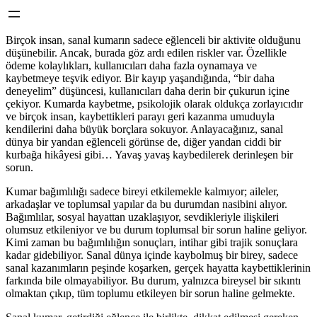
Birçok insan, sanal kumarın sadece eğlenceli bir aktivite olduğunu
düşünebilir. Ancak, burada göz ardı edilen riskler var. Özellikle
ödeme kolaylıkları, kullanıcıları daha fazla oynamaya ve
kaybetmeye teşvik ediyor. Bir kayıp yaşandığında, “bir daha
deneyelim” düşüncesi, kullanıcıları daha derin bir çukurun içine
çekiyor. Kumarda kaybetme, psikolojik olarak oldukça zorlayıcıdır
ve birçok insan, kaybettikleri parayı geri kazanma umuduyla
kendilerini daha büyük borçlara sokuyor. Anlayacağınız, sanal
dünya bir yandan eğlenceli görünse de, diğer yandan ciddi bir
kurbağa hikâyesi gibi… Yavaş yavaş kaybedilerek derinleşen bir
sorun.
Kumar bağımlılığı sadece bireyi etkilemekle kalmıyor; aileler,
arkadaşlar ve toplumsal yapılar da bu durumdan nasibini alıyor.
Bağımlılar, sosyal hayattan uzaklaşıyor, sevdikleriyle ilişkileri
olumsuz etkileniyor ve bu durum toplumsal bir sorun haline geliyor.
Kimi zaman bu bağımlılığın sonuçları, intihar gibi trajik sonuçlara
kadar gidebiliyor. Sanal dünya içinde kaybolmuş bir birey, sadece
sanal kazanımların peşinde koşarken, gerçek hayatta kaybettiklerinin
farkında bile olmayabiliyor. Bu durum, yalnızca bireysel bir sıkıntı
olmaktan çıkıp, tüm toplumu etkileyen bir sorun haline gelmekte.