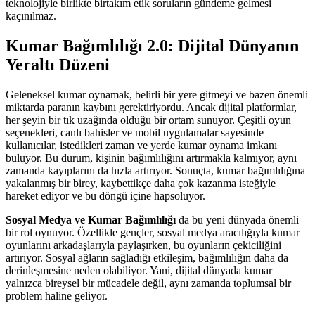
teknolojiyle birlikte birtakım etik soruların gündeme gelmesi
kaçınılmaz.
Kumar Bağımlılığı 2.0: Dijital Dünyanın
Yeraltı Düzeni
Geleneksel kumar oynamak, belirli bir yere gitmeyi ve bazen önemli
miktarda paranın kaybını gerektiriyordu. Ancak dijital platformlar,
her şeyin bir tık uzağında olduğu bir ortam sunuyor. Çeşitli oyun
seçenekleri, canlı bahisler ve mobil uygulamalar sayesinde
kullanıcılar, istedikleri zaman ve yerde kumar oynama imkanı
buluyor. Bu durum, kişinin bağımlılığını artırmakla kalmıyor, aynı
zamanda kayıplarını da hızla artırıyor. Sonuçta, kumar bağımlılığına
yakalanmış bir birey, kaybettikçe daha çok kazanma isteğiyle
hareket ediyor ve bu döngü içine hapsoluyor.
Sosyal Medya ve Kumar Bağımlılığı
da bu yeni dünyada önemli
bir rol oynuyor. Özellikle gençler, sosyal medya aracılığıyla kumar
oyunlarını arkadaşlarıyla paylaşırken, bu oyunların çekiciliğini
artırıyor. Sosyal ağların sağladığı etkileşim, bağımlılığın daha da
derinleşmesine neden olabiliyor. Yani, dijital dünyada kumar
yalnızca bireysel bir mücadele değil, aynı zamanda toplumsal bir
problem haline geliyor.