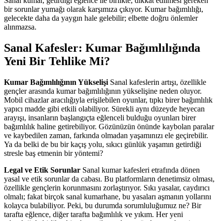
Sanal kumar, getirdiği eğlence ile birlikte, dikkat edilmesi gereken
bir sorunlar yumağı olarak karşımıza çıkıyor. Kumar bağımlılığı,
gelecekte daha da yaygın hale gelebilir; elbette doğru önlemler
alınmazsa.
Sanal Kafesler: Kumar Bağımlılığında
Yeni Bir Tehlike Mi?
Kumar Bağımlılığının Yükselişi
Sanal kafeslerin artışı, özellikle
gençler arasında kumar bağımlılığının yükselişine neden oluyor.
Mobil cihazlar aracılığıyla erişilebilen oyunlar, tıpkı birer bağımlılık
yapıcı madde gibi etkili olabiliyor. Sürekli aynı düzeyde heyecan
arayışı, insanların başlangıçta eğlenceli bulduğu oyunları birer
bağımlılık haline getirebiliyor. Gözünüzün önünde kaybolan paralar
ve kaybedilen zaman, farkında olmadan yaşamınızı ele geçirebilir.
Ya da belki de bu bir kaçış yolu, sıkıcı günlük yaşamın getirdiği
stresle baş etmenin bir yöntemi?
Legal ve Etik Sorunlar
Sanal kumar kafesleri etrafında dönen
yasal ve etik sorunlar da cabası. Bu platformların denetimsiz olması,
özellikle gençlerin korunmasını zorlaştırıyor. Sıkı yasalar, caydırıcı
olmalı; fakat birçok sanal kumarhane, bu yasaları aşmanın yollarını
kolayca bulabiliyor. Peki, bu durumda sorumluluğumuz ne? Bir
tarafta eğlence, diğer tarafta bağımlılık ve yıkım. Her yeni