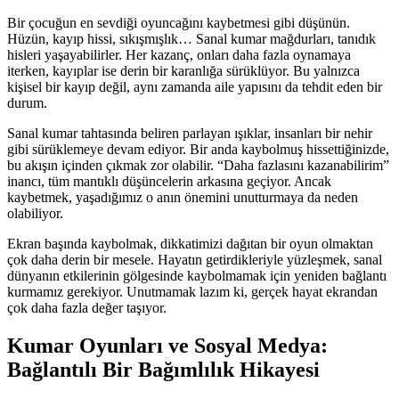
Bir çocuğun en sevdiği oyuncağını kaybetmesi gibi düşünün.
Hüzün, kayıp hissi, sıkışmışlık… Sanal kumar mağdurları, tanıdık
hisleri yaşayabilirler. Her kazanç, onları daha fazla oynamaya
iterken, kayıplar ise derin bir karanlığa sürüklüyor. Bu yalnızca
kişisel bir kayıp değil, aynı zamanda aile yapısını da tehdit eden bir
durum.
Sanal kumar tahtasında beliren parlayan ışıklar, insanları bir nehir
gibi sürüklemeye devam ediyor. Bir anda kaybolmuş hissettiğinizde,
bu akışın içinden çıkmak zor olabilir. “Daha fazlasını kazanabilirim”
inancı, tüm mantıklı düşüncelerin arkasına geçiyor. Ancak
kaybetmek, yaşadığımız o anın önemini unutturmaya da neden
olabiliyor.
Ekran başında kaybolmak, dikkatimizi dağıtan bir oyun olmaktan
çok daha derin bir mesele. Hayatın getirdikleriyle yüzleşmek, sanal
dünyanın etkilerinin gölgesinde kaybolmamak için yeniden bağlantı
kurmamız gerekiyor. Unutmamak lazım ki, gerçek hayat ekrandan
çok daha fazla değer taşıyor.
Kumar Oyunları ve Sosyal Medya:
Bağlantılı Bir Bağımlılık Hikayesi