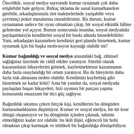
Öncelikle, sosyal medya sayesinde kumar oynamak çok daha
erişilebilir hale geliyor. Birkaç tıklama ile sanal kumarhanelere
girebilir, arkadaşlarınızla slot makinelerinde yarışabilir veya
çevrimiçi poker masalarına oturabilirsiniz. Bu durum, kumar
oynamanın sadece bir oyun olmaktan çıkıp, bir sosyal etkinlik hâline
gelmesine yol açıyor. Bunun sonucunda insanlar, sosyal medyadaki
paylaşımlarıyla kendilerini sosyal bir baskı altında hissedebilirler.
Yani, arkadaşları kazanırken kendinizi geri planda hissetmek, kumar
oynamak için bir başka motivasyon kaynağı olabilir mi?
Kumar bağımlılığı ve sosyal medya
arasındaki bağ, zihinsel
sağlığımız üzerinde de ciddi etkiler yaratıyor. Sürekli olarak
kazananların hikayelerini görmek, kaybetmektense kazanmanın
daha fazla onaylandığı bir ortam yaratıyor. Bu da bireylerin daha
fazla risk almasına neden olabilir. Kendimizi kaybetmiş gibi
hissetmek ne kadar kötü? Ama bir yandan da, sosyal medyada
paylaşılan başarı hikayeleri, bizi oyunun bir parçası yapma
konusunda muazzam bir itici güç sağlıyor.
Bağımlılık sıkıntısı çeken birçok kişi, kendilerini bu döngüden
kurtaramadıklarını düşünüyor. Kumar ve sosyal medya, bir tür kısır
döngü oluşturuyor ve bu döngünün içinden çıkmak, tahmin
etmediğiniz kadar zor olabilir. bu ikili ilişki, eğlenceli bir hobi
olmaktan çıkıp karmaşık ve tehlikeli bir bağımlılığa dönüşebiliyor.