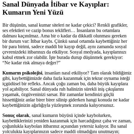
Sanal Dünyada İtibar ve Kayıplar:
Kumarın Yeni Yüzü
Bir düşünün, sanal kumar siteleri ne kadar çekici? Renkli grafikler,
ses efektleri ve cazip bonus teklifleri… İnsanların bu ortamlara
dalması kaçınılmaz. Ama bir o kadar da dikkatli olunması gereken
bir durum var: İtibar kaybı. Çünkü sanal ortamda kaybettiğiniz her
bir para birimi, sadece maddi bir kayıp değil, aynı zamanda sosyal
çevrenizdeki itibarınızı da etkiliyor. Sosyal medyada, kayıplarınızı
kabul etmek zor olabilir. İşte burada durup düşünmek gerekiyor:
“Ne kadar risk almaya değer?”
Kumarın psikolojisi
, insanları nasıl etkiliyor? Tam olarak bildiğimiz
gibi, kaybettiğimizde daha fazla kazanmak için tekrar oynama isteği
içgüdüsel bir refleks. Ancak çoğu zaman bu, daha büyük kayıplara
yol açabiliyor. Sanal dünyada ruh halinizin sürekli iniş çıkışlarını
yaşamak, özgüveninizi sarsar. Bir zamanlar kendinizi güçlü
hissettiğiniz anlar birer birer silinip giderken hangi konuda ne kadar
kaybettiğinizin ağırlığıyla yüzleşmek zorunda kalıyorsunuz.
Sonuç olarak
, sanal kumarın büyüsü içinde kaybolurken,
kaybettiklerinizi yeniden kazanmak için harcadığınız çaba ve zaman,
çoğunlukla kaybolan itibarınız açısından yetersiz kalıyor. Bu sanal
yolculukta kayıplarınızın sadece maddi olmadığını unutmayın;