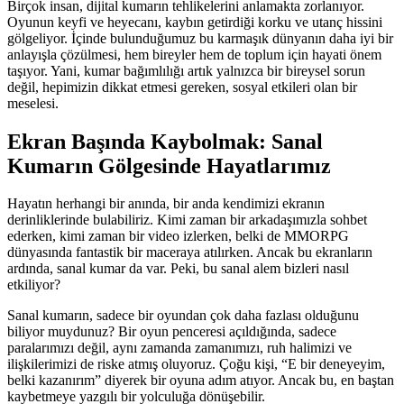
Birçok insan, dijital kumarın tehlikelerini anlamakta zorlanıyor.
Oyunun keyfi ve heyecanı, kaybın getirdiği korku ve utanç hissini
gölgeliyor. İçinde bulunduğumuz bu karmaşık dünyanın daha iyi bir
anlayışla çözülmesi, hem bireyler hem de toplum için hayati önem
taşıyor. Yani, kumar bağımlılığı artık yalnızca bir bireysel sorun
değil, hepimizin dikkat etmesi gereken, sosyal etkileri olan bir
meselesi.
Ekran Başında Kaybolmak: Sanal
Kumarın Gölgesinde Hayatlarımız
Hayatın herhangi bir anında, bir anda kendimizi ekranın
derinliklerinde bulabiliriz. Kimi zaman bir arkadaşımızla sohbet
ederken, kimi zaman bir video izlerken, belki de MMORPG
dünyasında fantastik bir maceraya atılırken. Ancak bu ekranların
ardında, sanal kumar da var. Peki, bu sanal alem bizleri nasıl
etkiliyor?
Sanal kumarın, sadece bir oyundan çok daha fazlası olduğunu
biliyor muydunuz? Bir oyun penceresi açıldığında, sadece
paralarımızı değil, aynı zamanda zamanımızı, ruh halimizi ve
ilişkilerimizi de riske atmış oluyoruz. Çoğu kişi, “E bir deneyeyim,
belki kazanırım” diyerek bir oyuna adım atıyor. Ancak bu, en baştan
kaybetmeye yazgılı bir yolculuğa dönüşebilir.