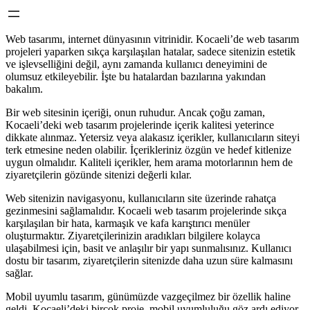
Web tasarımı, internet dünyasının vitrinidir. Kocaeli’de web tasarım
projeleri yaparken sıkça karşılaşılan hatalar, sadece sitenizin estetik
ve işlevselliğini değil, aynı zamanda kullanıcı deneyimini de
olumsuz etkileyebilir. İşte bu hatalardan bazılarına yakından
bakalım.
Bir web sitesinin içeriği, onun ruhudur. Ancak çoğu zaman,
Kocaeli’deki web tasarım projelerinde içerik kalitesi yeterince
dikkate alınmaz. Yetersiz veya alakasız içerikler, kullanıcıların siteyi
terk etmesine neden olabilir. İçerikleriniz özgün ve hedef kitlenize
uygun olmalıdır. Kaliteli içerikler, hem arama motorlarının hem de
ziyaretçilerin gözünde sitenizi değerli kılar.
Web sitenizin navigasyonu, kullanıcıların site üzerinde rahatça
gezinmesini sağlamalıdır. Kocaeli web tasarım projelerinde sıkça
karşılaşılan bir hata, karmaşık ve kafa karıştırıcı menüler
oluşturmaktır. Ziyaretçilerinizin aradıkları bilgilere kolayca
ulaşabilmesi için, basit ve anlaşılır bir yapı sunmalısınız. Kullanıcı
dostu bir tasarım, ziyaretçilerin sitenizde daha uzun süre kalmasını
sağlar.
Mobil uyumlu tasarım, günümüzde vazgeçilmez bir özellik haline
geldi. Kocaeli’deki birçok proje, mobil uyumluluğu göz ardı ediyor