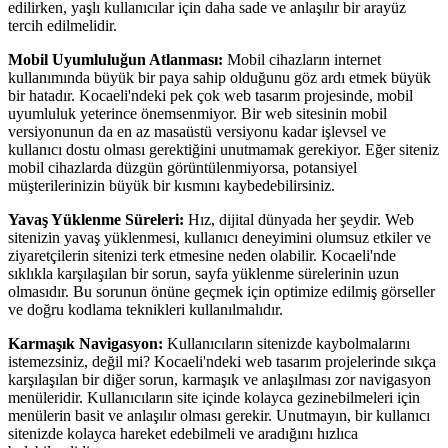
edilirken, yaşlı kullanıcılar için daha sade ve anlaşılır bir arayüz
tercih edilmelidir.
Mobil Uyumluluğun Atlanması:
Mobil cihazların internet
kullanımında büyük bir paya sahip olduğunu göz ardı etmek büyük
bir hatadır. Kocaeli'ndeki pek çok web tasarım projesinde, mobil
uyumluluk yeterince önemsenmiyor. Bir web sitesinin mobil
versiyonunun da en az masaüstü versiyonu kadar işlevsel ve
kullanıcı dostu olması gerektiğini unutmamak gerekiyor. Eğer siteniz
mobil cihazlarda düzgün görüntülenmiyorsa, potansiyel
müşterilerinizin büyük bir kısmını kaybedebilirsiniz.
Yavaş Yüklenme Süreleri:
Hız, dijital dünyada her şeydir. Web
sitenizin yavaş yüklenmesi, kullanıcı deneyimini olumsuz etkiler ve
ziyaretçilerin sitenizi terk etmesine neden olabilir. Kocaeli'nde
sıklıkla karşılaşılan bir sorun, sayfa yüklenme sürelerinin uzun
olmasıdır. Bu sorunun önüne geçmek için optimize edilmiş görseller
ve doğru kodlama teknikleri kullanılmalıdır.
Karmaşık Navigasyon:
Kullanıcıların sitenizde kaybolmalarını
istemezsiniz, değil mi? Kocaeli'ndeki web tasarım projelerinde sıkça
karşılaşılan bir diğer sorun, karmaşık ve anlaşılması zor navigasyon
menüleridir. Kullanıcıların site içinde kolayca gezinebilmeleri için
menülerin basit ve anlaşılır olması gerekir. Unutmayın, bir kullanıcı
sitenizde kolayca hareket edebilmeli ve aradığını hızlıca