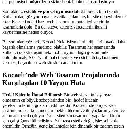
da, potansiyel müşterilerin sizin sitenizi bulmasını zorlaştırıyor.
Son olarak,
estetik ve görsel uyumsuzluk
da büyük bir etkendir.
Kullanıcılar, göz yormayan, estetik açıdan hoş bir site deneyimlemek
ister. Kocaeli'ndeki bazı web tasarımları, outdated ve çirkin
tasarımlarla dolu. Bu da, siteye gelen ziyaretçilerin ilgisini
kaybetmesine neden oluyor.
Bu sorunları çözmek, Kocaeli’deki işletmelerin dijital dünyada daha
başarılı olmalarına yardımcı olabilir. Tasarımın her aşamasında
kullanıcı odaklı düşünmek, mobil uyumluluğu göz önünde
bulundurmak, SEO’yu ihmal etmemek ve estetik detaylara önem
vermek, başarılı bir web sitesinin anahtarıdır.
Kocaeli’nde Web Tasarım Projalarında
Karşılaşılan 10 Yaygın Hata
Hedef Kitlenin İhmal Edilmesi:
Bir web sitesinin başarısız
olmasının en büyük sebeplerinden biri, hedef kitlenin
gereksinimlerinin göz ardı edilmesidir. Kocaeli'nde birçok web
tasarım projesi, kullanıcıların beklentilerini ve ihtiyaçlarını yeterince
anlamadan yola çıkıyor. Yani, sitenizin tasarımını yaparken kimin
için çalıştığınızı bilmelisiniz. Yalnızca estetik değil, işlevsellik de
önemlidir. Örneğin, genç kullanıcılar için dinamik bir tasarım tercih