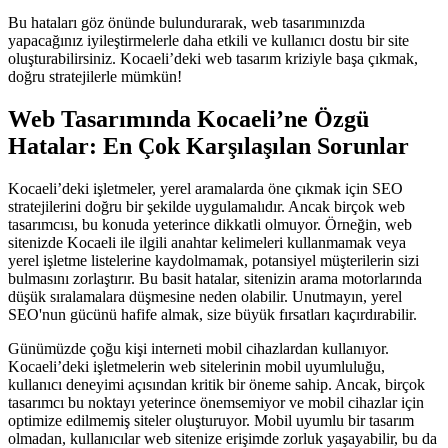
Bu hataları göz önünde bulundurarak, web tasarımınızda
yapacağınız iyileştirmelerle daha etkili ve kullanıcı dostu bir site
oluşturabilirsiniz. Kocaeli’deki web tasarım kriziyle başa çıkmak,
doğru stratejilerle mümkün!
Web Tasarımında Kocaeli’ne Özgü
Hatalar: En Çok Karşılaşılan Sorunlar
Kocaeli’deki işletmeler, yerel aramalarda öne çıkmak için SEO
stratejilerini doğru bir şekilde uygulamalıdır. Ancak birçok web
tasarımcısı, bu konuda yeterince dikkatli olmuyor. Örneğin, web
sitenizde Kocaeli ile ilgili anahtar kelimeleri kullanmamak veya
yerel işletme listelerine kaydolmamak, potansiyel müşterilerin sizi
bulmasını zorlaştırır. Bu basit hatalar, sitenizin arama motorlarında
düşük sıralamalara düşmesine neden olabilir. Unutmayın, yerel
SEO'nun gücünü hafife almak, size büyük fırsatları kaçırdırabilir.
Günümüzde çoğu kişi interneti mobil cihazlardan kullanıyor.
Kocaeli’deki işletmelerin web sitelerinin mobil uyumluluğu,
kullanıcı deneyimi açısından kritik bir öneme sahip. Ancak, birçok
tasarımcı bu noktayı yeterince önemsemiyor ve mobil cihazlar için
optimize edilmemiş siteler oluşturuyor. Mobil uyumlu bir tasarım
olmadan, kullanıcılar web sitenize erişimde zorluk yaşayabilir, bu da