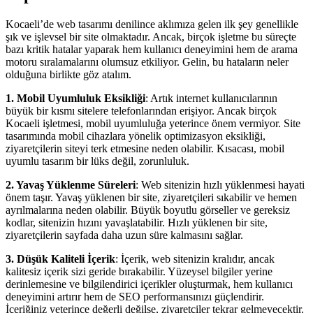
Kocaeli’de web tasarımı denilince aklımıza gelen ilk şey genellikle
şık ve işlevsel bir site olmaktadır. Ancak, birçok işletme bu süreçte
bazı kritik hatalar yaparak hem kullanıcı deneyimini hem de arama
motoru sıralamalarını olumsuz etkiliyor. Gelin, bu hataların neler
olduğuna birlikte göz atalım.
1. Mobil Uyumluluk Eksikliği
: Artık internet kullanıcılarının
büyük bir kısmı sitelere telefonlarından erişiyor. Ancak birçok
Kocaeli işletmesi, mobil uyumluluğa yeterince önem vermiyor. Site
tasarımında mobil cihazlara yönelik optimizasyon eksikliği,
ziyaretçilerin siteyi terk etmesine neden olabilir. Kısacası, mobil
uyumlu tasarım bir lüks değil, zorunluluk.
2. Yavaş Yüklenme Süreleri
: Web sitenizin hızlı yüklenmesi hayati
önem taşır. Yavaş yüklenen bir site, ziyaretçileri sıkabilir ve hemen
ayrılmalarına neden olabilir. Büyük boyutlu görseller ve gereksiz
kodlar, sitenizin hızını yavaşlatabilir. Hızlı yüklenen bir site,
ziyaretçilerin sayfada daha uzun süre kalmasını sağlar.
3. Düşük Kaliteli İçerik
: İçerik, web sitenizin kralıdır, ancak
kalitesiz içerik sizi geride bırakabilir. Yüzeysel bilgiler yerine
derinlemesine ve bilgilendirici içerikler oluşturmak, hem kullanıcı
deneyimini artırır hem de SEO performansınızı güçlendirir.
İçeriğiniz yeterince değerli değilse, ziyaretçiler tekrar gelmeyecektir.