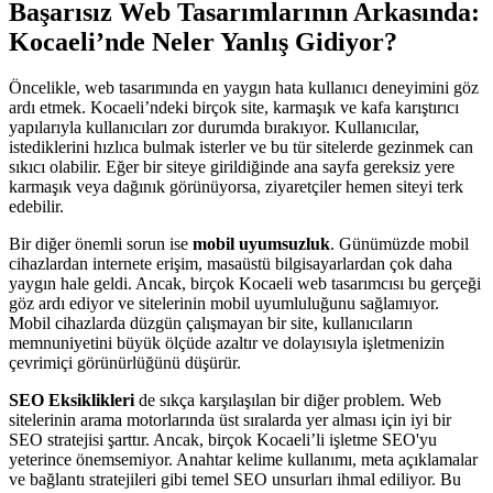
Başarısız Web Tasarımlarının Arkasında:
Kocaeli’nde Neler Yanlış Gidiyor?
Öncelikle, web tasarımında en yaygın hata kullanıcı deneyimini göz
ardı etmek. Kocaeli’ndeki birçok site, karmaşık ve kafa karıştırıcı
yapılarıyla kullanıcıları zor durumda bırakıyor. Kullanıcılar,
istediklerini hızlıca bulmak isterler ve bu tür sitelerde gezinmek can
sıkıcı olabilir. Eğer bir siteye girildiğinde ana sayfa gereksiz yere
karmaşık veya dağınık görünüyorsa, ziyaretçiler hemen siteyi terk
edebilir.
Bir diğer önemli sorun ise
mobil uyumsuzluk
. Günümüzde mobil
cihazlardan internete erişim, masaüstü bilgisayarlardan çok daha
yaygın hale geldi. Ancak, birçok Kocaeli web tasarımcısı bu gerçeği
göz ardı ediyor ve sitelerinin mobil uyumluluğunu sağlamıyor.
Mobil cihazlarda düzgün çalışmayan bir site, kullanıcıların
memnuniyetini büyük ölçüde azaltır ve dolayısıyla işletmenizin
çevrimiçi görünürlüğünü düşürür.
SEO Eksiklikleri
de sıkça karşılaşılan bir diğer problem. Web
sitelerinin arama motorlarında üst sıralarda yer alması için iyi bir
SEO stratejisi şarttır. Ancak, birçok Kocaeli’li işletme SEO'yu
yeterince önemsemiyor. Anahtar kelime kullanımı, meta açıklamalar
ve bağlantı stratejileri gibi temel SEO unsurları ihmal ediliyor. Bu