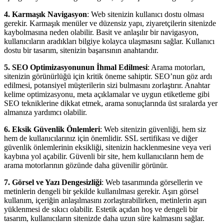
4. Karmaşık Navigasyon
: Web sitenizin kullanıcı dostu olması
gerekir. Karmaşık menüler ve düzensiz yapı, ziyaretçilerin sitenizde
kaybolmasına neden olabilir. Basit ve anlaşılır bir navigasyon,
kullanıcıların aradıkları bilgiye kolayca ulaşmasını sağlar. Kullanıcı
dostu bir tasarım, sitenizin başarısının anahtarıdır.
5. SEO Optimizasyonunun İhmal Edilmesi
: Arama motorları,
sitenizin görünürlüğü için kritik öneme sahiptir. SEO’nun göz ardı
edilmesi, potansiyel müşterilerin sizi bulmasını zorlaştırır. Anahtar
kelime optimizasyonu, meta açıklamalar ve uygun etiketleme gibi
SEO tekniklerine dikkat etmek, arama sonuçlarında üst sıralarda yer
almanıza yardımcı olabilir.
6. Eksik Güvenlik Önlemleri
: Web sitenizin güvenliği, hem siz
hem de kullanıcılarınız için önemlidir. SSL sertifikası ve diğer
güvenlik önlemlerinin eksikliği, sitenizin hacklenmesine veya veri
kaybına yol açabilir. Güvenli bir site, hem kullanıcıların hem de
arama motorlarının gözünde daha güvenilir görünür.
7. Görsel ve Yazı Dengesizliği
: Web tasarımında görsellerin ve
metinlerin dengeli bir şekilde kullanılması gerekir. Aşırı görsel
kullanım, içeriğin anlaşılmasını zorlaştırabilirken, metinlerin aşırı
yüklenmesi de sıkıcı olabilir. Estetik açıdan hoş ve dengeli bir
tasarım, kullanıcıların sitenizde daha uzun süre kalmasını sağlar.