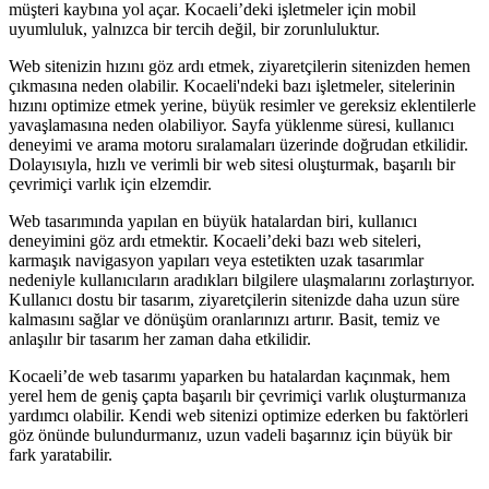
müşteri kaybına yol açar. Kocaeli’deki işletmeler için mobil
uyumluluk, yalnızca bir tercih değil, bir zorunluluktur.
Web sitenizin hızını göz ardı etmek, ziyaretçilerin sitenizden hemen
çıkmasına neden olabilir. Kocaeli'ndeki bazı işletmeler, sitelerinin
hızını optimize etmek yerine, büyük resimler ve gereksiz eklentilerle
yavaşlamasına neden olabiliyor. Sayfa yüklenme süresi, kullanıcı
deneyimi ve arama motoru sıralamaları üzerinde doğrudan etkilidir.
Dolayısıyla, hızlı ve verimli bir web sitesi oluşturmak, başarılı bir
çevrimiçi varlık için elzemdir.
Web tasarımında yapılan en büyük hatalardan biri, kullanıcı
deneyimini göz ardı etmektir. Kocaeli’deki bazı web siteleri,
karmaşık navigasyon yapıları veya estetikten uzak tasarımlar
nedeniyle kullanıcıların aradıkları bilgilere ulaşmalarını zorlaştırıyor.
Kullanıcı dostu bir tasarım, ziyaretçilerin sitenizde daha uzun süre
kalmasını sağlar ve dönüşüm oranlarınızı artırır. Basit, temiz ve
anlaşılır bir tasarım her zaman daha etkilidir.
Kocaeli’de web tasarımı yaparken bu hatalardan kaçınmak, hem
yerel hem de geniş çapta başarılı bir çevrimiçi varlık oluşturmanıza
yardımcı olabilir. Kendi web sitenizi optimize ederken bu faktörleri
göz önünde bulundurmanız, uzun vadeli başarınız için büyük bir
fark yaratabilir.