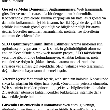
bulabilmelidir.
Görsel ve Metin Dengesinin Sağlanamaması:
Web tasarımında
görseller ve metinler arasında bir denge kurmak önemlidir.
Kocaeli'ndeki projelerde sıklıkla karşılaşılan bir hata, aşırı görsel ya
da metin kullanımıdır. İyi bir tasarım, her iki öğeyi de dengeli bir
şekilde kullanarak görsel çekiciliği ve bilgilendiriciliği bir araya
getirir. Görseller metinleri tamamlamalı, metinler ise görsellerin
anlamını desteklemelidir.
SEO Optimizasyonunun İhmal Edilmesi:
Arama motorları için
optimizasyon yapmamak, web sitenizin görünürlüğünü olumsuz
etkiler. Kocaeli'nde birçok web tasarım projesi, SEO faktörlerini
yeterince göz önünde bulundurmuyor. Anahtar kelimeler, meta
etiketleri ve doğru başlıklar, sitenizin arama motorlarında üst
sıralarda yer alması için gereklidir. SEO, yalnızca web tasarımının
değil, sitenizin başarısının da temel taşıdır.
Yetersiz İçerik Yönetimi:
İçerik, web sitenizin kalbidir. Kocaeli'nde
sıkça karşılaşılan bir diğer hata, içerik yönetiminin yetersiz olmasıdır.
Web sitenizin içerikleri güncel, ilgi çekici ve bilgilendirici olmalıdır.
Ziyaretçiler sitenizde kaliteli içerikler bulduğunda, sitenizle daha
fazla etkileşimde bulunur.
Güvenlik Önlemlerinin Alınmaması:
Web sitesi güvenliği,
günümüzün en önemli konularından biridir. Kocaeli'nde bazı