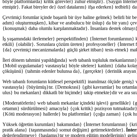
böyle platformlarda} kritik görevler} zuhur etmiştir}. {Saygın İntern
etmiştir}. Fakat bireyler de} özel datalarını} ifşa ederken} tedbirli}
Çevrimiçi forumlar içinde başarılı bir üye haline gelmek} belirli bir b
adım} oluşturmuşken}, kibar ve arabulucu bir üslup} da bir yanı} ç
{konuşmak} daha olumlu karşılanmaktadır}. İnsanlara destek olmayı}
İş yaşamındaki ilerlemeler} perspektifinden} {İnternet forumlarının}
etkili} {olabilir}. Sorunlara çözüm üreten} profesyoneller} {İnternet f
{da} çevrimiçi mecanizmalarda} güçlü şirket itibarı} tesis etmek} ma
İleri dönem tahmini yapıldığında} web tabanlı topluluk mekanlarının
{Mobil uygulamalar} vasıtasıyla} böyle sitelere} katılım} {daha kola
çöküşünü} {tahmin edenler bulunsa da}, {gerçekte} {derinlik arayan} {
Web tabanlı forumların kütlesel perspektifi} inanılmaz ölçüde geniş
vasıtasıyla} {büyümüş}tır. {Demokrasi} {gibi kavramlar} bu ortamlarda}
ulus} bu mekanları} dikkatli bir biçimde} takip etmekte}dir ve ara sı
{Moderatörlerin} web tabanlı mekanlar içindeki işlevi} genellikle} {g
ortamın} sürdürülmesi} amacıyla} {çok kritik} pozisyon tutmaktadır}t
{Kötü moderasyon} hallerde} bu platformlar} {çoğu zaman} {çok hızlı}
Yüksek öğretim kurumları} bakımından} {İnternet forumlarının} {kriti
pratik alana} {taşınmasında} somut değişim} getirmektedirler}.
İnter
değerlendirmeye} {başlamış}tır ve modern eğitim modellerinin} geliştir