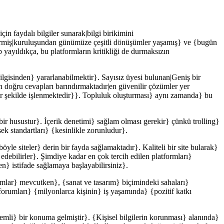
çin faydalı bilgiler sunarak|bilgi birikimini
geçirmiş|kuruluşundan günümüze çeşitli dönüşümler yaşamış} ve {bugün
p yayıldıkça, bu platformların kritikliği de durmaksızın
ilgisinden} yararlanabilmektir}. Sayısız üyesi bulunan|Geniş bir
|en doğru cevapları barındırmaktadır|en güvenilir çözümler yer
bir şekilde işlenmektedir}}. Topluluk oluşturması} aynı zamanda} bu
bir husustur}. İçerik denetimi} sağlam olması gerekir} çünkü trolling}
sek standartları} {kesinlikle zorunludur}.
le siteler} derin bir fayda sağlamaktadır}. Kaliteli bir site bularak}
 edebilirler}. Şimdiye kadar en çok tercih edilen platformları}
en} istifade sağlamaya başlayabilirsiniz}.
orumlar} mevcutken}, {sanat ve tasarım} biçimindeki sahaları}
 forumları} {milyonlarca kişinin} iş yaşamında} {pozitif katkı
emli} bir konuma gelmiştir}. {Kişisel bilgilerin korunması} alanında}