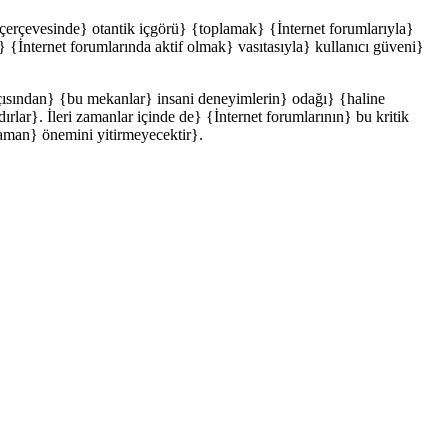
 çerçevesinde} otantik içgörü} {toplamak} {İnternet forumlarıyla}
} {İnternet forumlarında aktif olmak} vasıtasıyla} kullanıcı güveni}
açısından} {bu mekanlar} insani deneyimlerin} odağı} {haline
rlar}. İleri zamanlar içinde de} {İnternet forumlarının} bu kritik
zaman} önemini yitirmeyecektir}.