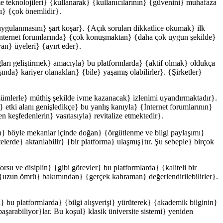
me teknolojileri} {kullanarak} {kullanıcılarının} {güvenini} muhafaza
rı} {çok önemlidir}.
 {uygulanmasını} şart koşar}. {Açık soruları dikkatlice okumak} ilk
{İnternet forumlarında} {çok konuşmaktan} {daha çok uygun şekilde}
n} üyeleri} {ayırt eder}.
ğları geliştirmek} amacıyla} bu platformlarda} {aktif olmak} oldukça
şında} kariyer olanakları} {bile} yaşamış olabilirler}. {Şirketler}
özümlerle} müthiş şekilde ivme kazanacak} izlenimi uyandırmaktadır}.
etki alanı genişledikçe} bu yanlış kanıyla} {İnternet forumlarının}
 keşfedenlerin} vasıtasıyla} revitalize etmektedir}.
an} böyle mekanlar içinde doğan} {örgütlenme ve bilgi paylaşımı}
lerde} aktarılabilir} {bir platforma} ulaşmış}tır. Şu sebeple} birçok
su ve disiplin} {gibi görevler} bu platformlarda} {kaliteli bir
} {uzun ömrü} bakımından} {gerçek kahraman} değerlendirilebilirler}.
 bu platformlarda} {bilgi alışverişi} yürüterek} {akademik bilginin}
başarabiliyor}lar. Bu koşul} klasik üniversite sistemi} yeniden