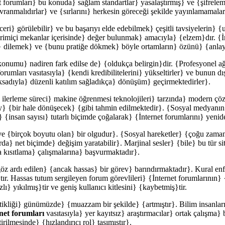
et forumları} bu konuda} sağlam standartlar} yasalaştırmış} ve {şifrele
 davranmalıdırlar} ve {sırlarını} herkesin göreceği şekilde yayınlamamala
eceri} görülebilir} ve bu başarıyı elde edebilmek} çeşitli tavsiyelerin}
evrimiçi mekanlar içerisinde} değer bulunmak} amacıyla} {elzem}dır. 
 dilemek} ve {bunu pratiğe dökmek} böyle ortamların} özünü} {anlaya
 konumu} nadiren fark edilse de} {oldukça belirgin}dir. {Profesyonel a
orumları vasıtasıyla} {kendi kredibilitelerini} yükseltirler} ve bunun dı
ksadıyla} düzenli katılım sağladıkça} dönüşüm} geçirmektedirler}.
} ilerleme süreci} makine öğrenmesi teknolojileri} tarzında} modern ç
y} {bir hale dönüşecek} {gibi tahmin edilmektedir}. {Sosyal medyanın} 
insan sayısı} tutarlı biçimde çoğalarak} {İnternet forumlarını} yeniden
} ve {birçok boyutu olan} bir olgudur}. {Sosyal hareketler} {çoğu zam
 net biçimde} değişim yaratabilir}. Marjinal sesler} {bile} bu tür site
ra kısıtlama} çalışmalarına} başvurmaktadır}.
öz ardı edilen} {ancak hassas} bir görev} barındırmaktadır}. Kural enfor
ır. Hassas tutum sergileyen forum görevlileri} {İnternet forumlarının
 yıkılmış}tir ve geniş kullanıcı kitlesini} {kaybetmiş}tir.
kliği} günümüzde} {muazzam bir şekilde} {artmıştır}. Bilim insanları}
net forumları
vasıtasıyla} yer kayıtsız} araştırmacılar} ortak çalışma} 
ilmesinde} {hızlandırıcı rol} taşımıştır}.