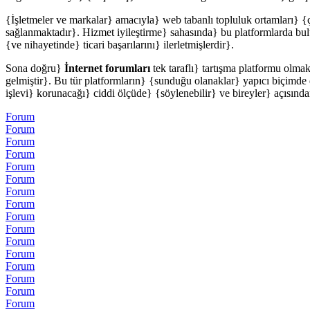
{İşletmeler ve markalar} amacıyla} web tabanlı topluluk ortamları} {
sağlanmaktadır}. Hizmet iyileştirme} sahasında} bu platformlarda bulun
{ve nihayetinde} ticari başarılarını} ilerletmişlerdir}.
Sona doğru}
İnternet forumları
tek taraflı} tartışma platformu olm
gelmiştir}. Bu tür platformların} {sunduğu olanaklar} yapıcı biçimde d
işlevi} korunacağı} ciddi ölçüde} {söylenebilir} ve bireyler} açısın
Forum
Forum
Forum
Forum
Forum
Forum
Forum
Forum
Forum
Forum
Forum
Forum
Forum
Forum
Forum
Forum