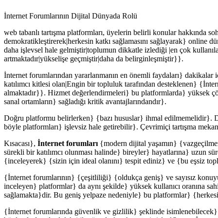
İnternet Forumlarının Dijital Dünyada Rolü
web tabanlı tartışma platformları, üyelerin belirli konular hakkında soh
demokratikleştirerek|herkesin katkı sağlamasını sağlayarak} online d
daha işlevsel hale gelmiştir|toplumun dikkatle izlediği |en çok kullanıl
artmaktadır|yükselişe geçmiştir|daha da belirginleşmiştir}}.
İnternet forumlarından yararlanmanın en önemli faydaları} dakikalar i
katılımcı kitlesi olan|Engin bir topluluk tarafından desteklenen} {İnte
almaktadır}}. Hizmet değerlendirmeleri} bu platformlarda} yüksek çöz
sanal ortamların} sağladığı kritik avantajlarındandır}.
Doğru platformu belirlerken} {bazı hususlar} ihmal edilmemelidir}. Dü
böyle platformları} işlevsiz hale getirebilir}. Çevrimiçi tartışma meka
Kısacası},
İnternet forumları
{modern dijital yaşamın} {vazgeçilmez b
sürekli bir katılımcı olunması halinde} bireyler} hayatlarına} uzun sür
{inceleyerek} {sizin için ideal olanını} tespit ediniz} ve {bu eşsiz to
{İnternet forumlarının} {çeşitliliği} {oldukça geniş} ve sayısız konuy
inceleyen} platformlar} da aynı şekilde} yüksek kullanıcı oranına sahi
sağlamakta}dir. Bu geniş yelpaze nedeniyle} bu platformlar} {herkes
{İnternet forumlarında güvenlik ve gizlilik} şeklinde isimlenebilece