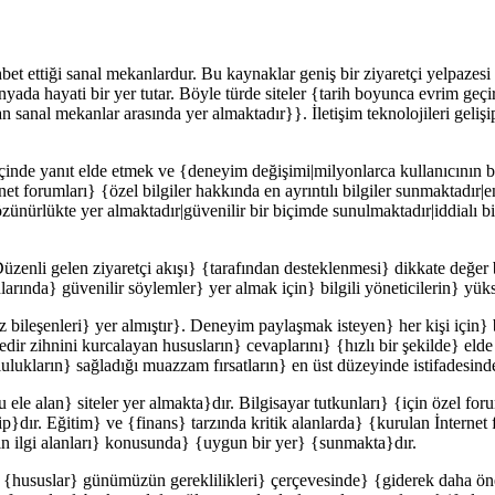
bet ettiği sanal mekanlardur. Bu kaynaklar geniş bir ziyaretçi yelpazesi i
ünyada hayati bir yer tutar. Böyle türde siteler {tarih boyunca evrim 
an sanal mekanlar arasında yer almaktadır}}. İletişim teknolojileri gelişi
çinde yanıt elde etmek ve {deneyim değişimi|milyonlarca kullanıcının b
rnet forumları} {özel bilgiler hakkında en ayrıntılı bilgiler sunmaktadır
ünürlükte yer almaktadır|güvenilir bir biçimde sunulmaktadır|iddialı 
zenli gelen ziyaretçi akışı} {tarafından desteklenmesi} dikkate değer 
nlarında} güvenilir söylemler} yer almak için} bilgili yöneticilerin} yük
ileşenleri} yer almıştır}. Deneyim paylaşmak isteyen} her kişi için} böy
edir zihnini kurcalayan hususların} cevaplarını} {hızlı bir şekilde} elde
plulukların} sağladığı muazzam fırsatların} en üst düzeyinde istifadesind
u ele alan} siteler yer almakta}dır. Bilgisayar tutkunları} {için özel f
p}dır. Eğitim} ve {finans} tarzında kritik alanlarda} {kurulan İnternet
in ilgi alanları} konusunda} {uygun bir yer} {sunmakta}dır.
k} {hususlar} günümüzün gereklilikleri} çerçevesinde} {giderek daha ön