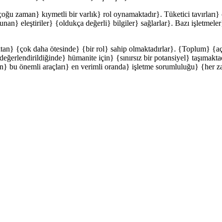
çoğu zaman} kıymetli bir varlık} rol oynamaktadır}. Tüketici tavırları}
an} eleştiriler} {oldukça değerli} bilgiler} sağlarlar}. Bazı işletmeler
aktan} {çok daha ötesinde} {bir rol} sahip olmaktadırlar}. {Toplum} {
eğerlendirildiğinde} hümanite için} {sınırsız bir potansiyel} taşımaktadı
dan} bu önemli araçları} en verimli oranda} işletme sorumluluğu} {her 