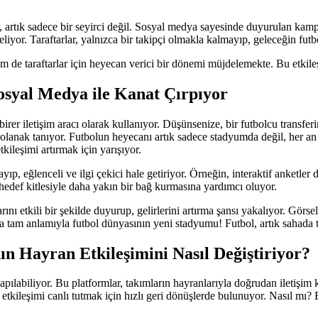
, artık sadece bir seyirci değil. Sosyal medya sayesinde duyurulan kampa
liyor. Taraftarlar, yalnızca bir takipçi olmakla kalmayıp, geleceğin fut
de taraftarlar için heyecan verici bir dönemi müjdelemekte. Bu etkileşi
osyal Medya ile Kanat Çırpıyor
 birer iletişim aracı olarak kullanıyor. Düşünsenize, bir futbolcu transf
olanak tanıyor. Futbolun heyecanı artık sadece stadyumda değil, her an 
tkileşimi artırmak için yarışıyor.
, eğlenceli ve ilgi çekici hale getiriyor. Örneğin, interaktif anketler düz
a hedef kitlesiyle daha yakın bir bağ kurmasına yardımcı oluyor.
nı etkili bir şekilde duyurup, gelirlerini artırma şansı yakalıyor. Görse
medya tam anlamıyla futbol dünyasının yeni stadyumu! Futbol, artık sahad
n Hayran Etkileşimini Nasıl Değiştiriyor?
pılabiliyor. Bu platformlar, takımların hayranlarıyla doğrudan iletişim
u etkileşimi canlı tutmak için hızlı geri dönüşlerde bulunuyor. Nasıl mı?