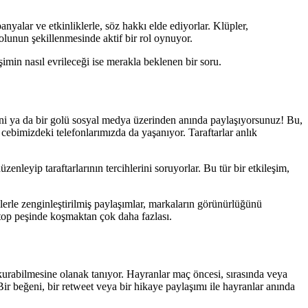
nyalar ve etkinliklerle, söz hakkı elde ediyorlar. Klüpler,
bolunun şekillenmesinde aktif bir rol oynuyor.
min nasıl evrileceği ise merakla beklenen bir soru.
erini ya da bir golü sosyal medya üzerinden anında paylaşıyorsunuz! Bu,
cebimizdeki telefonlarımızda da yaşanıyor. Taraftarlar anlık
enleyip taraftarlarının tercihlerini soruyorlar. Bu tür bir etkileşim,
llerle zenginleştirilmiş paylaşımlar, markaların görünürlüğünü
a top peşinde koşmaktan çok daha fazlası.
 kurabilmesine olanak tanıyor. Hayranlar maç öncesi, sırasında veya
 Bir beğeni, bir retweet veya bir hikaye paylaşımı ile hayranlar anında