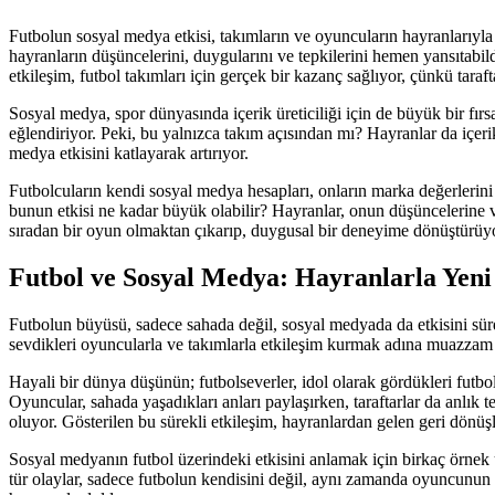
Futbolun sosyal medya etkisi, takımların ve oyuncuların hayranlarıyla
hayranların düşüncelerini, duygularını ve tepkilerini hemen yansıtabil
etkileşim, futbol takımları için gerçek bir kazanç sağlıyor, çünkü tarafta
Sosyal medya, spor dünyasında içerik üreticiliği için de büyük bir fır
eğlendiriyor. Peki, bu yalnızca takım açısından mı? Hayranlar da içerik
medya etkisini katlayarak artırıyor.
Futbolcuların kendi sosyal medya hesapları, onların marka değerlerini 
bunun etkisi ne kadar büyük olabilir? Hayranlar, onun düşüncelerine v
sıradan bir oyun olmaktan çıkarıp, duygusal bir deneyime dönüştürüy
Futbol ve Sosyal Medya: Hayranlarla Yen
Futbolun büyüsü, sadece sahada değil, sosyal medyada da etkisini sü
sevdikleri oyuncularla ve takımlarla etkileşim kurmak adına muazzam b
Hayali bir dünya düşünün; futbolseverler, idol olarak gördükleri futbolc
Oyuncular, sahada yaşadıkları anları paylaşırken, taraftarlar da anlık
oluyor. Gösterilen bu sürekli etkileşim, hayranlardan gelen geri dönüşler
Sosyal medyanın futbol üzerindeki etkisini anlamak için birkaç örnek
tür olaylar, sadece futbolun kendisini değil, aynı zamanda oyuncunun k