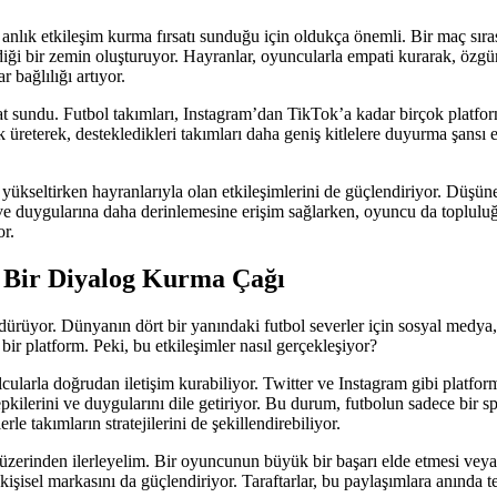
 anlık etkileşim kurma fırsatı sunduğu için oldukça önemli. Bir maç sı
diği bir zemin oluşturuyor. Hayranlar, oyuncularla empati kurarak, özgü
r bağlılığı artıyor.
sat sundu. Futbol takımları, Instagram’dan TikTok’a kadar birçok platfor
 üreterek, destekledikleri takımları daha geniş kitlelere duyurma şansı e
yükseltirken hayranlarıyla olan etkileşimlerini de güçlendiriyor. Düşüne
e duygularına daha derinlemesine erişim sağlarken, oyuncu da topluluğuy
or.
i Bir Diyalog Kurma Çağı
rdürüyor. Dünyanın dört bir yanındaki futbol severler için sosyal med
ir platform. Peki, bu etkileşimler nasıl gerçekleşiyor?
ularla doğrudan iletişim kurabiliyor. Twitter ve Instagram gibi platforml
 tepkilerini ve duygularını dile getiriyor. Bu durum, futbolun sadece bi
le takımların stratejilerini de şekillendirebiliyor.
 üzerinden ilerleyelim. Bir oyuncunun büyük bir başarı elde etmesi vey
işisel markasını da güçlendiriyor. Taraftarlar, bu paylaşımlara anında te