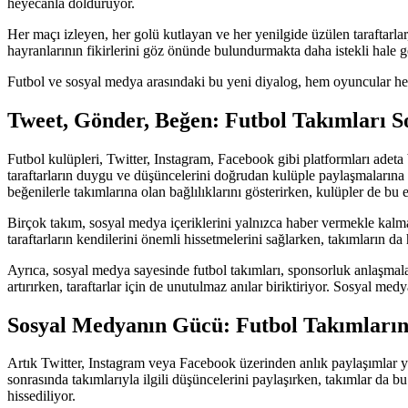
heyecanla dolduruyor.
Her maçı izleyen, her golü kutlayan ve her yenilgide üzülen taraftarlar
hayranlarının fikirlerini göz önünde bulundurmakta daha istekli hale ge
Futbol ve sosyal medya arasındaki bu yeni diyalog, hem oyuncular hem 
Tweet, Gönder, Beğen: Futbol Takımları S
Futbol kulüpleri, Twitter, Instagram, Facebook gibi platformları adeta
taraftarların duygu ve düşüncelerini doğrudan kulüple paylaşmalarına 
beğenilerle takımlarına olan bağlılıklarını gösterirken, kulüpler de bu e
Birçok takım, sosyal medya içeriklerini yalnızca haber vermekle kalmayıp
taraftarların kendilerini önemli hissetmelerini sağlarken, takımların d
Ayrıca, sosyal medya sayesinde futbol takımları, sponsorluk anlaşmaları
artırırken, taraftarlar için de unutulmaz anılar biriktiriyor. Sosyal 
Sosyal Medyanın Gücü: Futbol Takımlarını
Artık Twitter, Instagram veya Facebook üzerinden anlık paylaşımlar ya
sonrasında takımlarıyla ilgili düşüncelerini paylaşırken, takımlar da b
hissediliyor.