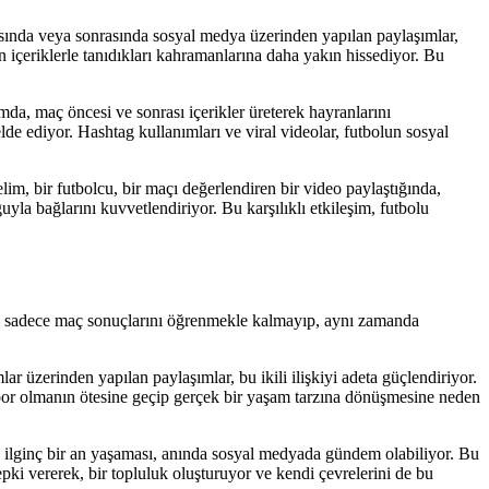
rasında veya sonrasında sosyal medya üzerinden yapılan paylaşımlar,
n içeriklerle tanıdıkları kahramanlarına daha yakın hissediyor. Bu
mda, maç öncesi ve sonrası içerikler üreterek hayranlarını
lde ediyor. Hashtag kullanımları ve viral videolar, futbolun sosyal
lim, bir futbolcu, bir maçı değerlendiren bir video paylaştığında,
la bağlarını kuvvetlendiriyor. Bu karşılıklı etkileşim, futbolu
ya, sadece maç sonuçlarını öğrenmekle kalmayıp, aynı zamanda
ar üzerinden yapılan paylaşımlar, bu ikili ilişkiyi adeta güçlendiriyor.
r spor olmanın ötesine geçip gerçek bir yaşam tarzına dönüşmesine neden
a ilginç bir an yaşaması, anında sosyal medyada gündem olabiliyor. Bu
pki vererek, bir topluluk oluşturuyor ve kendi çevrelerini de bu