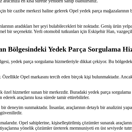
 aracınıza en kısa sürede yeniden sahip olabilirsiniz.
 için bir cazibe merkezi haline gelerek Opel yedek parça mağazalarının 
rının aradıkları her şeyi bulabilecekleri bir noktadır. Geniş ürün yelpaz
mel bir seçenektir. Yerli otomobil tutkunları için Eskişehir Han, vazg
Han Bölgesindeki Yedek Parça Sorgulama Hi
lgesi, yedek parça sorgulama hizmetleriyle dikkat çekiyor. Bu bölgedeki
nir. Özellikle Opel markasını tercih eden birçok kişi bulunmaktadır. Anc
ik özel hizmetler sunan bir merkezdir. Buradaki yedek parça sorgulama h
ederek araçlarını kısa sürede tamir ettirebilirler.
ir deneyim sunmaktadır. İnsanlar, araçlarının detaylı bir analizini yapa
güvenilirdir.
lmalarıdır. Opel sahiplerine, kişiselleştirilmiş çözümler sunarak araçl
tiyaçlarına yönelik çözümler üreterek memnuniyeti en üst seviyede tutm