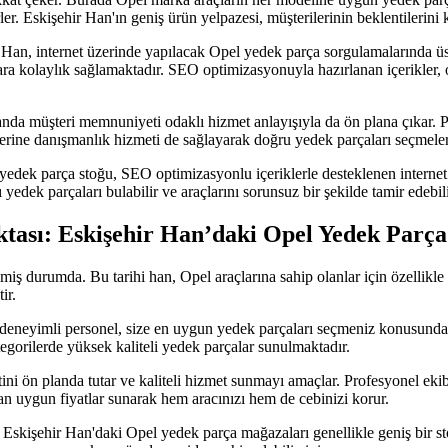
r. Eskişehir Han'ın geniş ürün yelpazesi, müşterilerinin beklentilerini k
an, internet üzerinde yapılacak Opel yedek parça sorgulamalarında üst 
ara kolaylık sağlamaktadır. SEO optimizasyonuyla hazırlanan içerikler, 
da müşteri memnuniyeti odaklı hizmet anlayışıyla da ön plana çıkar. P
rilerine danışmanlık hizmeti de sağlayarak doğru yedek parçaları seçmele
edek parça stoğu, SEO optimizasyonlu içeriklerle desteklenen internet v
 yedek parçaları bulabilir ve araçlarını sorunsuz bir şekilde tamir edebili
tası: Eskişehir Han’daki Opel Yedek Parç
miş durumda. Bu tarihi han, Opel araçlarına sahip olanlar için özellikle
ir.
eneyimli personel, size en uygun yedek parçaları seçmeniz konusunda ya
ategorilerde yüksek kaliteli yedek parçalar sunulmaktadır.
 ön planda tutar ve kaliteli hizmet sunmayı amaçlar. Profesyonel ekibi,
n uygun fiyatlar sunarak hem aracınızı hem de cebinizi korur.
kişehir Han'daki Opel yedek parça mağazaları genellikle geniş bir stok