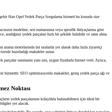
skişehir Han Opel Yedek Parça Sorgulama hizmeti bu konuda size
cınızın modeline, seri numarasına veya spesifik ihtiyaçlarına göre
e, aradığınız yedek parçaları hızlı bir şekilde bulabilir ve satın alma
arama motorlarında üst sıralarda yer alarak daha fazla ziyaretçi
özenle hazırladığı makaleler sunar.
parçalar sunmanın yanı sıra, uygun fiyatlarla hizmet verir. Ayrıca,
bir hizmettir. SEO optimizasyonlu makaleler, geniş yedek parça ağı ve
mez Noktası
ların yedek parçalarının kolaylıkla bulunabilmesi için ideal bir
ilgiler yer alacak.
ar bulunabilir. Bu sayede, araç sahipleri ihtiyaç duydukları parçaları