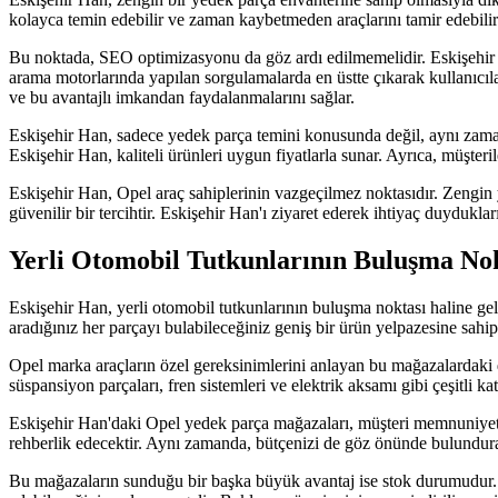
kolayca temin edebilir ve zaman kaybetmeden araçlarını tamir edebilirle
Bu noktada, SEO optimizasyonu da göz ardı edilmemelidir. Eskişehir H
arama motorlarında yapılan sorgulamalarda en üstte çıkarak kullanıcıl
ve bu avantajlı imkandan faydalanmalarını sağlar.
Eskişehir Han, sadece yedek parça temini konusunda değil, aynı zaman
Eskişehir Han, kaliteli ürünleri uygun fiyatlarla sunar. Ayrıca, müşte
Eskişehir Han, Opel araç sahiplerinin vazgeçilmez noktasıdır. Zengin y
güvenilir bir tercihtir. Eskişehir Han'ı ziyaret ederek ihtiyaç duydukları
Yerli Otomobil Tutkunlarının Buluşma Nok
Eskişehir Han, yerli otomobil tutkunlarının buluşma noktası haline gel
aradığınız her parçayı bulabileceğiniz geniş bir ürün yelpazesine sahipt
Opel marka araçların özel gereksinimlerini anlayan bu mağazalardaki d
süspansiyon parçaları, fren sistemleri ve elektrik aksamı gibi çeşitli k
Eskişehir Han'daki Opel yedek parça mağazaları, müşteri memnuniyetini
rehberlik edecektir. Aynı zamanda, bütçenizi de göz önünde bulundura
Bu mağazaların sunduğu bir başka büyük avantaj ise stok durumudur. Es