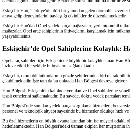
edebileceğiniz anlamına gelir. Bekleme süresi minimuma indirilir ve siz
Eskişehir Han, Türkiye'nin dört bir yanından gelen otomobil severler
araya gelip deneyimlerini paylaştığı etkinlikler de düzenlenmektedir.
Eskişehir Han'daki Opel yedek parça mağazaları, yerli otomobil tutkunla
mağazalar, Opel araç sahiplerinin ihtiyaçlarını karşılamak için mükem
yaşayabilirsiniz.
Eskişehir’de Opel Sahiplerine Kolaylık: 
Opel araç sahipleri için Eskişehir'de büyük bir kolaylık sunan Han Bö
hızlı ve etkili bir şekilde bulmalarını sağlamaktadır.
Eskişehir, otomobil tutkunlarının gözde şehirlerinden biri olarak bili
çıkabilmektedir. İşte tam da bu noktada Han Bölgesi devreye giriyor.
Han Bölgesi, Eskişehir'in kalbinde yer alan ve Opel sahiplerine yönel
tespit etmelerini sağlamaktadır. Bu sayede, doğru yedek parçaları temin 
Han Bölgesi'nde sunulan yedek parça sorgulama hizmetleri, benzersiz b
personel ve teknolojik altyapı sayesinde bu hizmetler oldukça hızlı ve 
Bu özel hizmetlerin en büyük avantajlarından biri ise müşteri odaklı o
hedeflenmektedir. Han Bölgesi'ndeki uzman ekipler, her müşterinin ih