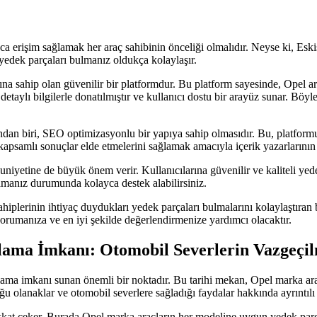
yca erişim sağlamak her araç sahibinin önceliği olmalıdır. Neyse ki, E
 yedek parçaları bulmanız oldukça kolaylaşır.
 sahip olan güvenilir bir platformdur. Bu platform sayesinde, Opel ara
etaylı bilgilerle donatılmıştır ve kullanıcı dostu bir arayüz sunar. Böylec
an biri, SEO optimizasyonlu bir yapıya sahip olmasıdır. Bu, platformun 
kapsamlı sonuçlar elde etmelerini sağlamak amacıyla içerik yazarlarının 
etine de büyük önem verir. Kullanıcılarına güvenilir ve kaliteli yedek 
amanız durumunda kolayca destek alabilirsiniz.
plerinin ihtiyaç duydukları yedek parçaları bulmalarını kolaylaştıran 
 korumanıza ve en iyi şekilde değerlendirmenize yardımcı olacaktır.
lama İmkanı: Otomobil Severlerin Vazgeçil
lama imkanı sunan önemli bir noktadır. Bu tarihi mekan, Opel marka araç
u olanaklar ve otomobil severlere sağladığı faydalar hakkında ayrıntılı b
kat çeker. Burada Opel marka araçların her modeline uygun yedek parçal