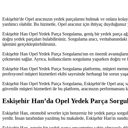
Eskişehir'de Opel aracınızın yedek parçalarını bulmak ve onlara kola
yardımcı olabilir. Bu hizmetle, Opel aracınız için ihtiyaç duyduğunuz
Eskişehir Han Opel Yedek Parça Sorgulama, geniş bir yedek parça ağına
doğru yedek parçaları bulabilirsiniz. Sorgulama aracı, veritabanındaki d
işlemini gerçekleştirebilirsiniz.
Eskişehir Han Opel Yedek Parça Sorgulama'nın en önemli avantajlarınd
çekmesini sağlar. Ayrıca, kullanıcıların sorgulama yaparken doğru ve 
Eskişehir Han Opel Yedek Parça Sorgulama platformu, müşteri memnuniy
profesyonel müşteri hizmetleri ekibi sayesinde herhangi bir sorun yaş
Eskişehir Han Opel Yedek Parça Sorgulama, Eskişehir'de Opel araç sahi
güvenilir müşteri hizmetleri ile bu platform, aracınızın performansını
Eskişehir Han’da Opel Yedek Parça Sorgu
Eskişehir Han, otomobil severler için benzersiz bir yedek parça sorgu
yerdir. İnsan tarafından yazılmış bu makalede, Eskişehir Han'ın sunduğ
Eskişehir Han, zengin bir yedek parça envanterine sahip olmasıyla dik