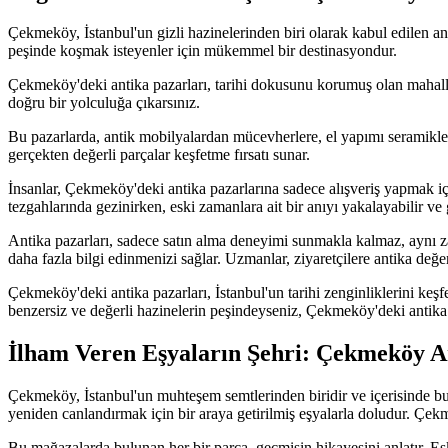
Çekmeköy, İstanbul'un gizli hazinelerinden biri olarak kabul edilen ant
peşinde koşmak isteyenler için mükemmel bir destinasyondur.
Çekmeköy'deki antika pazarları, tarihi dokusunu korumuş olan mahallel
doğru bir yolculuğa çıkarsınız.
Bu pazarlarda, antik mobilyalardan mücevherlere, el yapımı seramiklerd
gerçekten değerli parçalar keşfetme fırsatı sunar.
İnsanlar, Çekmeköy'deki antika pazarlarına sadece alışveriş yapmak iç
tezgahlarında gezinirken, eski zamanlara ait bir anıyı yakalayabilir ve
Antika pazarları, sadece satın alma deneyimi sunmakla kalmaz, aynı za
daha fazla bilgi edinmenizi sağlar. Uzmanlar, ziyaretçilere antika değe
Çekmeköy'deki antika pazarları, İstanbul'un tarihi zenginliklerini keşf
benzersiz ve değerli hazinelerin peşindeyseniz, Çekmeköy'deki antika
İlham Veren Eşyaların Şehri: Çekmeköy A
Çekmeköy, İstanbul'un muhteşem semtlerinden biridir ve içerisinde bu
yeniden canlandırmak için bir araya getirilmiş eşyalarla doludur. Çekm
Bu mağazalarda bulunan her bir parça, geçmişin hikayesini anlatır. Eski