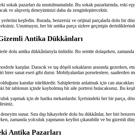
ki sokak pazarları da unutulmamalıdır. Bu sokak pazarlarında, eski eşyala
atacak ve alışveriş deneyiminizi daha da zenginleştirecektir.
erlerini keşfedin. Burada, benzersiz ve orijinal parçalarla dolu bir dün
ceksiniz. Unutmayın, her bir antika parça sizlere geçmişin derinlikleri
Gizemli Antika Dükkânları
elerle dolu antika dükkânlarıyla ünlüdür. Bu semtte dolaşırken, zamanda
osferle karşılar. Daracık ve taş döşeli sokakların arasında gezerken, etr
biri birer sanat eseri gibi durur. Mobilyalardan porselenlere, saatlerden 
lduğunu kanıtlar niteliktedir. Sahiplerinin anlatmak için can atacakları h
ki bir tablonun içinde kaybolmuş bir aile portresi bulacaksınız. Bu keşifl
uluk yapmak için de harika mekanlardır. İçerisindeki her bir parça, döne
irsiniz.
eneyim sunar. Sıra dışı hikayelerle dolu bu dükkânlar, her biri benzersi
n, zamanda yolculuk yapmanın keyfini çıkarabilir ve bu gizemli dünyanı
ki Antika Pazarları