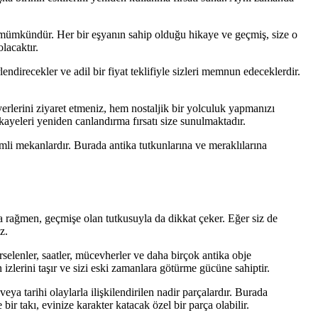
k mümkündür. Her bir eşyanın sahip olduğu hikaye ve geçmiş, size o
lacaktır.
endirecekler ve adil bir fiyat teklifiyle sizleri memnun edeceklerdir.
erlerini ziyaret etmeniz, hem nostaljik bir yolculuk yapmanızı
ayeleri yeniden canlandırma fırsatı size sunulmaktadır.
mli mekanlardır. Burada antika tutkunlarına ve meraklılarına
na rağmen, geçmişe olan tutkusuyla da dikkat çeker. Eğer siz de
z.
rselenler, saatler, mücevherler ve daha birçok antika obje
 izlerini taşır ve sizi eski zamanlara götürme gücüne sahiptir.
ya tarihi olaylarla ilişkilendirilen nadir parçalardır. Burada
r takı, evinize karakter katacak özel bir parça olabilir.