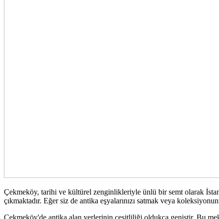
Çekmeköy, tarihi ve kültürel zenginlikleriyle ünlü bir semt olarak İst
çıkmaktadır. Eğer siz de antika eşyalarınızı satmak veya koleksiyonun
Çekmeköy'de antika alan yerlerinin çeşitliliği oldukça geniştir. Bu meka