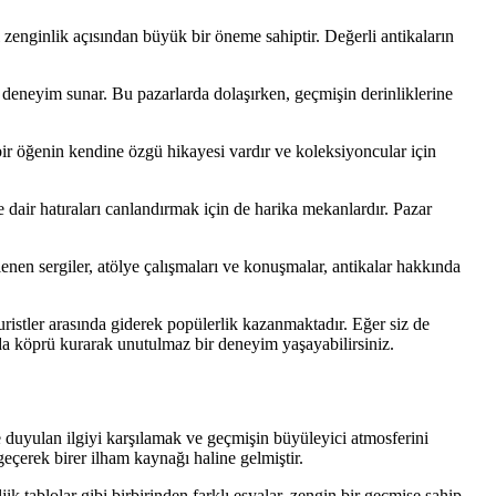
l zenginlik açısından büyük bir öneme sahiptir. Değerli antikaların
 deneyim sunar. Bu pazarlarda dolaşırken, geçmişin derinliklerine
bir öğenin kendine özgü hikayesi vardır ve koleksiyoncular için
dair hatıraları canlandırmak için de harika mekanlardır. Pazar
enen sergiler, atölye çalışmaları ve konuşmalar, antikalar hakkında
turistler arasında giderek popülerlik kazanmaktadır. Eğer siz de
da köprü kurarak unutulmaz bir deneyim yaşayabilirsiniz.
 duyulan ilgiyi karşılamak ve geçmişin büyüleyici atmosferini
eçerek birer ilham kaynağı haline gelmiştir.
ik tablolar gibi birbirinden farklı eşyalar, zengin bir geçmişe sahip