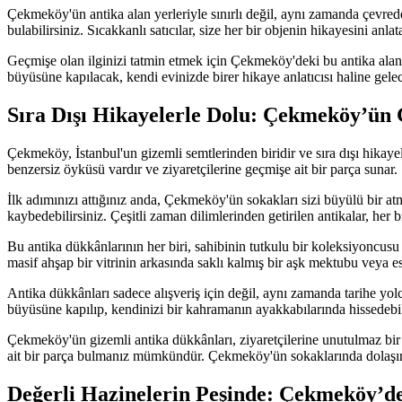
Çekmeköy'ün antika alan yerleriyle sınırlı değil, aynı zamanda çevrede
bulabilirsiniz. Sıcakkanlı satıcılar, size her bir objenin hikayesini anl
Geçmişe olan ilginizi tatmin etmek için Çekmeköy'deki bu antika alan y
büyüsüne kapılacak, kendi evinizde birer hikaye anlatıcısı haline gele
Sıra Dışı Hikayelerle Dolu: Çekmeköy’ün 
Çekmeköy, İstanbul'un gizemli semtlerinden biridir ve sıra dışı hikay
benzersiz öyküsü vardır ve ziyaretçilerine geçmişe ait bir parça sunar.
İlk adımınızı attığınız anda, Çekmeköy'ün sokakları sizi büyülü bir atm
kaybedebilirsiniz. Çeşitli zaman dilimlerinden getirilen antikalar, her 
Bu antika dükkânlarının her biri, sahibinin tutkulu bir koleksiyoncusu o
masif ahşap bir vitrinin arkasında saklı kalmış bir aşk mektubu veya es
Antika dükkânları sadece alışveriş için değil, aynı zamanda tarihe yolc
büyüsüne kapılıp, kendinizi bir kahramanın ayakkabılarında hissedebil
Çekmeköy'ün gizemli antika dükkânları, ziyaretçilerine unutulmaz bir d
ait bir parça bulmanız mümkündür. Çekmeköy'ün sokaklarında dolaşırke
Değerli Hazinelerin Peşinde: Çekmeköy’de