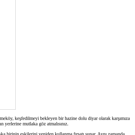
ekmeköy, keşfedilmeyi bekleyen bir hazine dolu diyar olarak karşımıza
n yerlerine mutlaka göz atmalısınız.
başka birinin eskilerini yeniden kullanma fırsatı sunar. Aynı zamanda