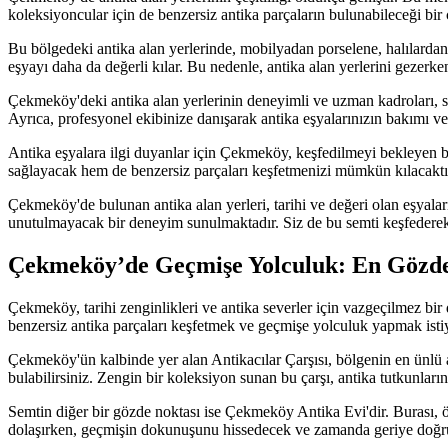
koleksiyoncular için de benzersiz antika parçaların bulunabileceği bir c
Bu bölgedeki antika alan yerlerinde, mobilyadan porselene, halılarda
eşyayı daha da değerli kılar. Bu nedenle, antika alan yerlerini gezerk
Çekmeköy'deki antika alan yerlerinin deneyimli ve uzman kadroları, size
Ayrıca, profesyonel ekibinize danışarak antika eşyalarınızın bakımı ve
Antika eşyalara ilgi duyanlar için Çekmeköy, keşfedilmeyi bekleyen bir
sağlayacak hem de benzersiz parçaları keşfetmenizi mümkün kılacaktır.
Çekmeköy'de bulunan antika alan yerleri, tarihi ve değeri olan eşyala
unutulmayacak bir deneyim sunulmaktadır. Siz de bu semti keşfederek
Çekmeköy’de Geçmişe Yolculuk: En Gözde
Çekmeköy, tarihi zenginlikleri ve antika severler için vazgeçilmez bir
benzersiz antika parçaları keşfetmek ve geçmişe yolculuk yapmak istiy
Çekmeköy'ün kalbinde yer alan Antikacılar Çarşısı, bölgenin en ünlü an
bulabilirsiniz. Zengin bir koleksiyon sunan bu çarşı, antika tutkunların
Semtin diğer bir gözde noktası ise Çekmeköy Antika Evi'dir. Burası, özen
dolaşırken, geçmişin dokunuşunu hissedecek ve zamanda geriye doğru bir