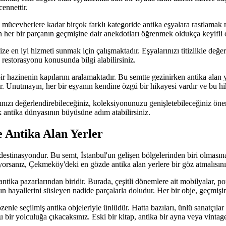
ennettir.
n mücevherlere kadar birçok farklı kategoride antika eşyalara rastlama
en her bir parçanın geçmişine dair anekdotları öğrenmek oldukça keyifli o
 en iyi hizmeti sunmak için çalışmaktadır. Eşyalarınızı titizlikle değerl
 restorasyonu konusunda bilgi alabilirsiniz.
 hazinenin kapılarını aralamaktadır. Bu semtte gezinirken antika alan y
 Unutmayın, her bir eşyanın kendine özgü bir hikayesi vardır ve bu hik
rınızı değerlendirebileceğiniz, koleksiyonunuzu genişletebileceğiniz öne
 antika dünyasının büyüsüne adım atabilirsiniz.
 Antika Alan Yerler
 destinasyondur. Bu semt, İstanbul'un gelişen bölgelerinden biri olması
orsanız, Çekmeköy'deki en gözde antika alan yerlere bir göz atmalısını
tika pazarlarından biridir. Burada, çeşitli dönemlere ait mobilyalar, po
ın hayallerini süsleyen nadide parçalarla doludur. Her bir obje, geçmişin
le seçilmiş antika objeleriyle ünlüdür. Hatta bazıları, ünlü sanatçılar ve
 yolculuğa çıkacaksınız. Eski bir kitap, antika bir ayna veya vintage bi