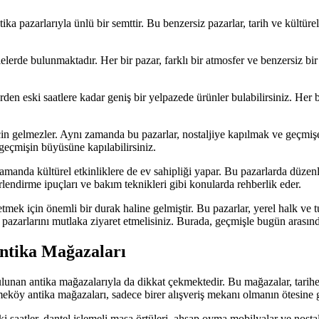
ika pazarlarıyla ünlü bir semttir. Bu benzersiz pazarlar, tarih ve kültüre
erde bulunmaktadır. Her bir pazar, farklı bir atmosfer ve benzersiz bir
en eski saatlere kadar geniş bir yelpazede ürünler bulabilirsiniz. Her 
in gelmezler. Aynı zamanda bu pazarlar, nostaljiye kapılmak ve geçmişe 
 geçmişin büyüsüne kapılabilirsiniz.
manda kültürel etkinliklere de ev sahipliği yapar. Bu pazarlarda düzenl
rlendirme ipuçları ve bakım teknikleri gibi konularda rehberlik eder.
etmek için önemli bir durak haline gelmiştir. Bu pazarlar, yerel halk ve 
 pazarlarını mutlaka ziyaret etmelisiniz. Burada, geçmişle bugün arasın
ntika Mağazaları
lunan antika mağazalarıyla da dikkat çekmektedir. Bu mağazalar, tarihe
eköy antika mağazaları, sadece birer alışveriş mekanı olmanın ötesine g
 saatler, dantel işlemeli masa örtüleri, ahşap oyma mobilyalar ve nostalj