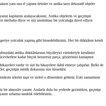
rın yanı sıra el yapımı ürünler ve antika tarzı dekoratif objeler
yanın kapılarını aralayacaksınız. Antika objelerin ve geçmişin
nden merhaba diyor ve sizi unutulmaz bir yolculuğa davet ediyor.
 geriye yolculuk yapmış gibi hissedebilirsiniz. Her bir dükkânın kendi
afınızdaki antika dükkânlarının büyüleyici vitrinleriyle kendinizi
mücevherlere kadar birçok benzersiz parça, gözlerinizi kamaştırır.
ikayeleri vardır ve sizi bu hikayelere dahil etmeye çalışırlar. Belki de
er, geçmişin mistik dokusunu size hissettirir.
mlerin izlerini taşır ve sizleri o dönemlere götürür. Eski zamanların
z bir atmosfer yaratır. Anılarla dolu bu yerlerde gezinirken, geçmişe
n sırlarına tanıklık edebilirsiniz.