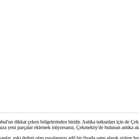
anbul'un dikkat çeken bölgelerinden biridir. Antika tutkunları için de Ç
uza yeni parçalar eklemek istiyorsanız, Çekmeköy'de bulunan antika ala
nlar, eski değeri olan eşyalarınızı adil bir fiyatla satın alarak sizlere 