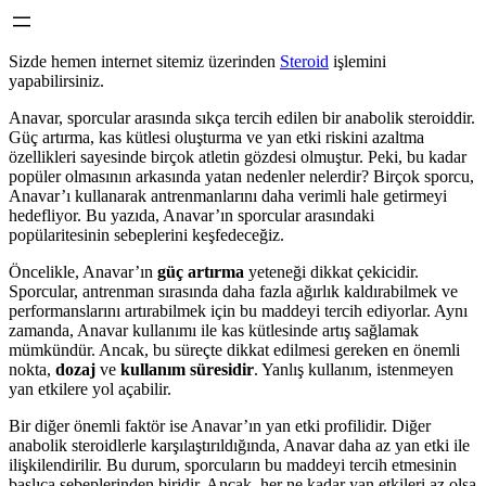
Sizde hemen internet sitemiz üzerinden
Steroid
işlemini
yapabilirsiniz.
Anavar, sporcular arasında sıkça tercih edilen bir anabolik steroiddir.
Güç artırma, kas kütlesi oluşturma ve yan etki riskini azaltma
özellikleri sayesinde birçok atletin gözdesi olmuştur. Peki, bu kadar
popüler olmasının arkasında yatan nedenler nelerdir? Birçok sporcu,
Anavar’ı kullanarak antrenmanlarını daha verimli hale getirmeyi
hedefliyor. Bu yazıda, Anavar’ın sporcular arasındaki
popülaritesinin sebeplerini keşfedeceğiz.
Öncelikle, Anavar’ın
güç artırma
yeteneği dikkat çekicidir.
Sporcular, antrenman sırasında daha fazla ağırlık kaldırabilmek ve
performanslarını artırabilmek için bu maddeyi tercih ediyorlar. Aynı
zamanda, Anavar kullanımı ile kas kütlesinde artış sağlamak
mümkündür. Ancak, bu süreçte dikkat edilmesi gereken en önemli
nokta,
dozaj
ve
kullanım süresidir
. Yanlış kullanım, istenmeyen
yan etkilere yol açabilir.
Bir diğer önemli faktör ise Anavar’ın yan etki profilidir. Diğer
anabolik steroidlerle karşılaştırıldığında, Anavar daha az yan etki ile
ilişkilendirilir. Bu durum, sporcuların bu maddeyi tercih etmesinin
başlıca sebeplerinden biridir. Ancak, her ne kadar yan etkileri az olsa