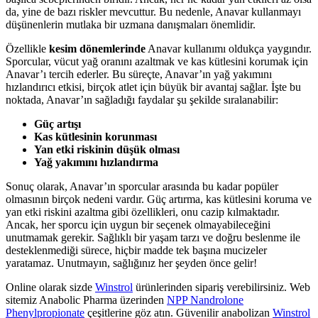
da, yine de bazı riskler mevcuttur. Bu nedenle, Anavar kullanmayı
düşünenlerin mutlaka bir uzmana danışmaları önemlidir.
Özellikle
kesim dönemlerinde
Anavar kullanımı oldukça yaygındır.
Sporcular, vücut yağ oranını azaltmak ve kas kütlesini korumak için
Anavar’ı tercih ederler. Bu süreçte, Anavar’ın yağ yakımını
hızlandırıcı etkisi, birçok atlet için büyük bir avantaj sağlar. İşte bu
noktada, Anavar’ın sağladığı faydalar şu şekilde sıralanabilir:
Güç artışı
Kas kütlesinin korunması
Yan etki riskinin düşük olması
Yağ yakımını hızlandırma
Sonuç olarak, Anavar’ın sporcular arasında bu kadar popüler
olmasının birçok nedeni vardır. Güç artırma, kas kütlesini koruma ve
yan etki riskini azaltma gibi özellikleri, onu cazip kılmaktadır.
Ancak, her sporcu için uygun bir seçenek olmayabileceğini
unutmamak gerekir. Sağlıklı bir yaşam tarzı ve doğru beslenme ile
desteklenmediği sürece, hiçbir madde tek başına mucizeler
yaratamaz. Unutmayın, sağlığınız her şeyden önce gelir!
Online olarak sizde
Winstrol
ürünlerinden sipariş verebilirsiniz. Web
sitemiz Anabolic Pharma üzerinden
NPP Nandrolone
Phenylpropionate
çeşitlerine göz atın. Güvenilir anabolizan
Winstrol